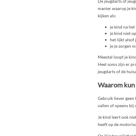
De jeugdarts of jeug
manier waarop je kin
kijken als:
je kind na het
je kind niet o
het lijkt alsof
je je zorgen 
Meestal loopt je kin
Heel soms zijn er pr
jeugdarts of de huisa
Waarom kun j
Gebruik liever geen 
vallen of opeens bij
Je kind leert ook ni
heeft op de motoris
Op Kinderveiligheid.