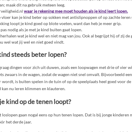
an; maak dit na gebruik meteen leeg.
rveiligheid.nl
waar je rekening mee moet houden als je kind leert lopen.
vloer kan je kind beter op sokken met antislipnoppen of op zachte leren s
king loopt je kind goed op blote voeten, want dan heb je meer grip.
pas nodig als je met je kind buiten gaat lopen.
f herhalen wat je kind wel en niet mag van jou. Ook al begrijpt hij of zij de 
u wel wat jij wel en niet goed vindt.
kind steeds beter lopen?
 graag dingen voor zich uit duwen, zoals een loopwagen met drie of vier w
s zwaars in de wagen, zodat de wagen niet snel omvalt. Bijvoorbeeld een
r wordt, is buiten spelen in de tuin of op de speelplaats heel goed voor d
d kan nu leren klimmen en klauteren.
 je kind op de tenen loopt?
t loslopen gaan nogal eens op hun tenen lopen. Dat is bij jonge kinderen 
ór het derde jaar.