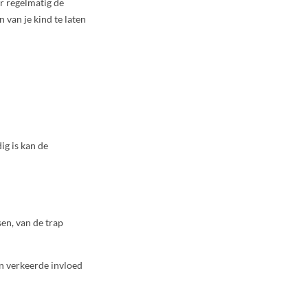
r regelmatig de
 van je kind te laten
ig is kan de
sen, van de trap
en verkeerde invloed