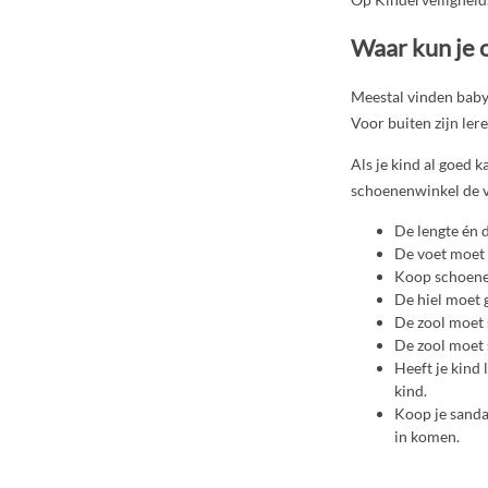
Waar kun je o
Meestal vinden baby’
Voor buiten zijn lere
Als je kind al goed 
schoenenwinkel de v
De lengte én d
De voet moet 
Koop schoenen
De hiel moet g
De zool moet 
De zool moet s
Heeft je kind
kind.
Koop je sanda
in komen.