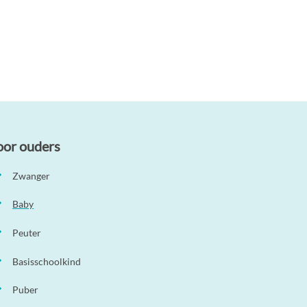
oor ouders
Zwanger
Baby
Peuter
Basisschoolkind
Puber