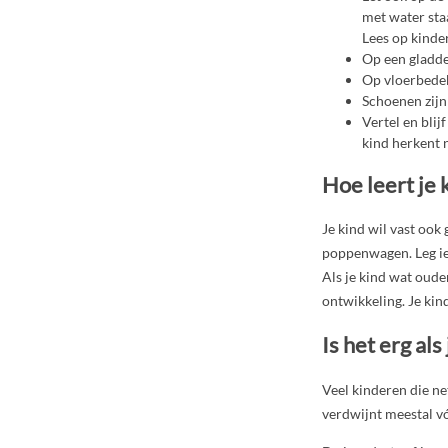
met water sta
Lees op kinde
Op een gladde 
Op vloerbedek
Schoenen zijn 
Vertel en blij
kind herkent n
Hoe leert je 
Je kind wil vast ook
poppenwagen. Leg iet
Als je kind wat oude
ontwikkeling. Je kin
Is het erg als
Veel kinderen die ne
verdwijnt meestal vó