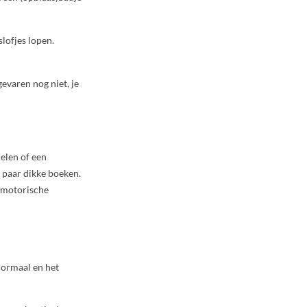
lofjes lopen.
gevaren nog niet, je
ielen of een
 paar dikke boeken.
e motorische
normaal en het