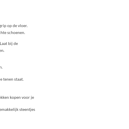
rip op de vloer.
echte schoenen.
Laat bij de
en.
n.
e tenen staat.
okken kopen voor je
emakkelijk steentjes