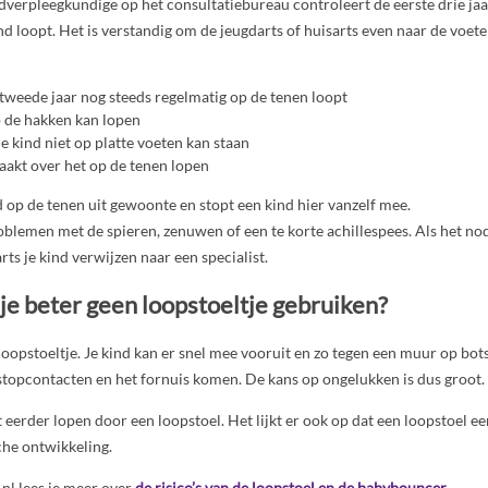
dverpleegkundige op het consultatiebureau controleert de eerste drie jaa
d loopt. Het is verstandig om de jeugdarts of huisarts even naar de voeten
 tweede jaar nog steeds regelmatig op de tenen loopt
p de hakken kan lopen
 je kind niet op platte voeten kan staan
maakt over het op de tenen lopen
d op de tenen uit gewoonte en stopt een kind hier vanzelf mee.
oblemen met de spieren, zenuwen of een te korte achillespees. Als het nod
rts je kind verwijzen naar een specialist.
e beter geen loopstoeltje gebruiken?
loopstoeltje. Je kind kan er snel mee vooruit en zo tegen een muur op bot
 stopcontacten en het fornuis komen. De kans op ongelukken is dus groot.
et eerder lopen door een loopstoel. Het lijkt er ook op dat een loopstoel e
che ontwikkeling.
nl lees je meer over
de risico’s van de loopstoel en de babybouncer
.