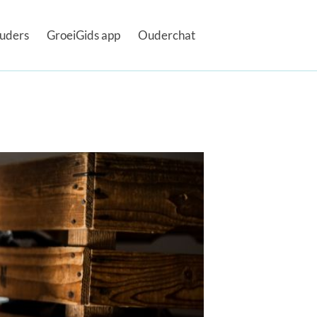
uders
GroeiGids app
Ouderchat