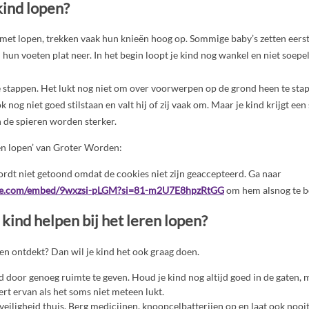
kind lopen?
 met lopen, trekken vaak hun knieën hoog op. Sommige baby’s zetten eers
hun voeten plat neer. In het begin loopt je kind nog wankel en niet soepel
e stappen. Het lukt nog niet om over voorwerpen op de grond heen te sta
 nog niet goed stilstaan en valt hij of zij vaak om. Maar je kind krijgt een
 de spieren worden sterker.
ren lopen’ van Groter Worden:
rdt niet getoond omdat de cookies niet zijn geaccepteerd. Ga naar
be.com/embed/9wxzsi-pLGM?si=81-m2U7E8hpzRtGG
om hem alsnog te b
 kind helpen bij het leren lopen?
pen ontdekt? Dan wil je kind het ook graag doen.
nd door genoeg ruimte te geven. Houd je kind nog altijd goed in de gaten, m
leert ervan als het soms niet meteen lukt.
veiligheid thuis. Berg medicijnen, knoopcelbatterijen op en laat ook nooi