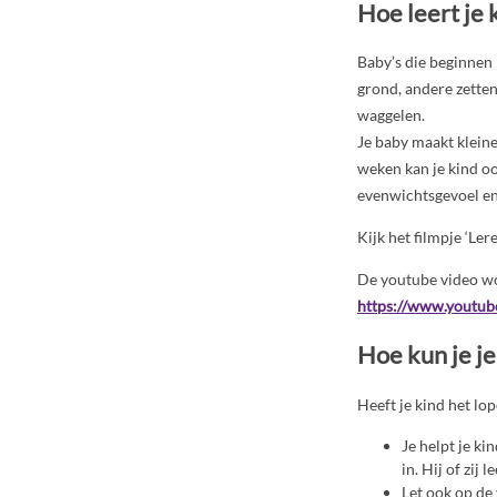
Hoe leert je 
Baby’s die beginnen
grond, andere zetten 
waggelen.
Je baby maakt klein
weken kan je kind ook
evenwichtsgevoel en
Kijk het filmpje ‘Le
De youtube video wo
https://www.youtu
Hoe kun je je
Heeft je kind het lo
Je helpt je ki
in. Hij of zij 
Let ook op de 