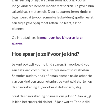
Dan leert hij of zij dat sparen soms nodig is. Vooral
jonge kinderen hebben moeite met sparen. Ze geven hun
zakgeld vaak meteen uit. Door te sparen, leren kinderen
begrijpen dat je voor sommige leuke (dure) spullen eerst
een tijdje geld opzij moet zetten. Zo leert je kind
plannen.
Op Nibud.nl lees je
meer over hoe kinderen leren
sparen.
Hoe spaar je zelf voor je kind?
Je kunt ook zelf voor je kind sparen. Bijvoorbeeld voor
een fiets, een computer, autorijlessen of studiekosten.
Sommige ouders, opa’s of oma’s openen na de geboorte
van een kind een spaarrekening. Je kunt geld storten op
de spaarrekening. Bijvoorbeeld de kinderbijslag.
Staat de spaarrekening op naam van je kind? Dan krijgt
je kind het spaargeld als het 18 jaar wordt. Tot die tijd