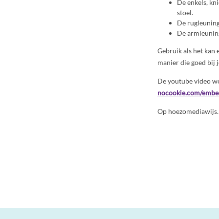
De enkels, kni
stoel.
De rugleuning
De armleuning
Gebruik als het kan
manier die goed bij j
De youtube video wo
nocookie.com/embe
Op hoezomediawijs.