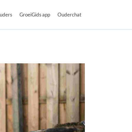
uders
GroeiGids app
Ouderchat