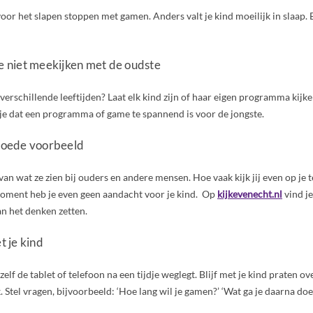
 voor het slapen stoppen met gamen. Anders valt je kind moeilijk in slaap. 
te niet meekijken met de oudste
verschillende leeftijden? Laat elk kind zijn of haar eigen programma kijke
je dat een programma of game te spannend is voor de jongste.
 goede voorbeeld
an wat ze zien bij ouders en andere mensen. Hoe vaak kijk jij even op je t
 moment heb je even geen aandacht voor je kind. Op
kijkevenecht.nl
vind je
an het denken zetten.
t je kind
d zelf de tablet of telefoon na een tijdje weglegt. Blijf met je kind praten ov
Stel vragen, bijvoorbeeld: ‘Hoe lang wil je gamen?’ ‘Wat ga je daarna doe