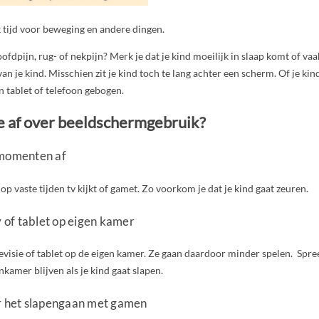
 tijd voor beweging en andere dingen.
ofdpijn, rug- of nekpijn? Merk je dat je kind moeilijk in slaap komt of va
n je kind. Misschien zit je kind toch te lang achter een scherm. Of je kin
 tablet of telefoon gebogen.
e af over beeldschermgebruik?
 momenten af
 op vaste tijden tv kijkt of gamet. Zo voorkom je dat je kind gaat zeuren.
v of tablet op eigen kamer
levisie of tablet op de eigen kamer. Ze gaan daardoor minder spelen. Spre
amer blijven als je kind gaat slapen.
or het slapengaan met gamen