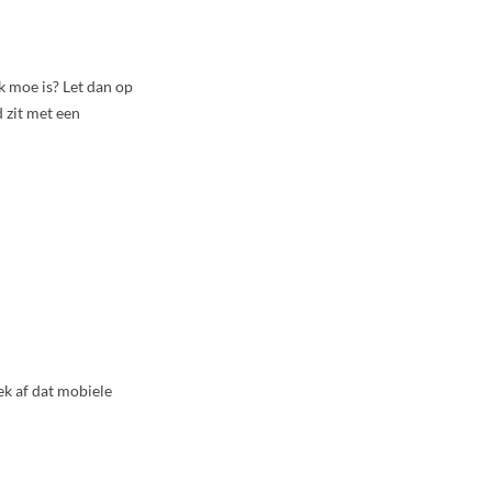
ak moe is? Let dan op
d zit met een
ek af dat mobiele