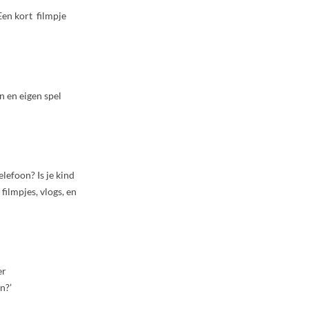
Een kort filmpje
n en eigen spel
elefoon? Is je kind
 filmpjes, vlogs, en
er
n?’