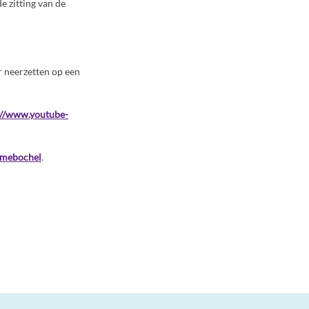
e zitting van de
r neerzetten op een
://www.youtube-
gamebochel
.