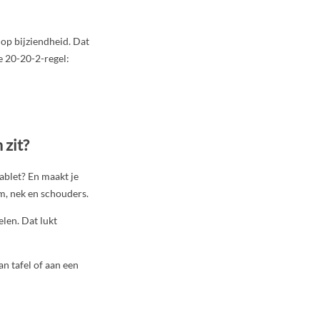
 op bijziendheid. Dat
e 20-20-2-regel:
 zit?
tablet? En maakt je
m, nek en schouders.
len. Dat lukt
an tafel of aan een