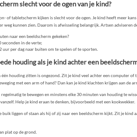
cherm slecht voor de ogen van je kind?
on- of tabletscherm kijken is slecht voor de ogen.
Je kind heeft meer kans
er weg kunnen zien. Daarom is afwisseling belangrijk. Artsen adviseren d
nuten naar een beeldscherm gekeken?
0 seconden in de verte;
2 uur per dag naar buiten om te spelen of te sporten.
ede houding als je kind achter een beeldscherm
n één houding zitten is ongezond. Zit je kind veel achter een computer of 
eweging met een arm of hand? Dan kan je kind klachten krijgen aan de ar
 regelmatig te bewegen en minstens elke 30 minuten van houding te wisse
d vanzelf. Help je kind eraan te denken, bijvoorbeeld met een kookwekker.
 buik liggen of staan als hij of zij naar een beeldscherm kijkt. Zit je kind a
an plat op de grond.