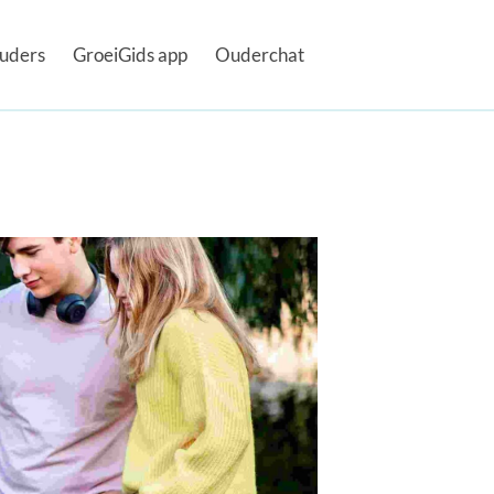
uders
GroeiGids app
Ouderchat