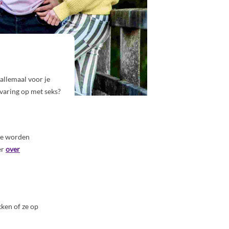
allemaal voor je
varing op met seks?
ze worden
er
over
kken of ze op