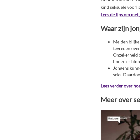
kind seksuele voorli
Lees de tips om met 
Waar zijn jon
Meiden blijke
tevreden over 
Onzekerheid o
hoe ze er bloo
Jongens kunne
seks. Daardoo
Lees verder over hoe
Meer over se