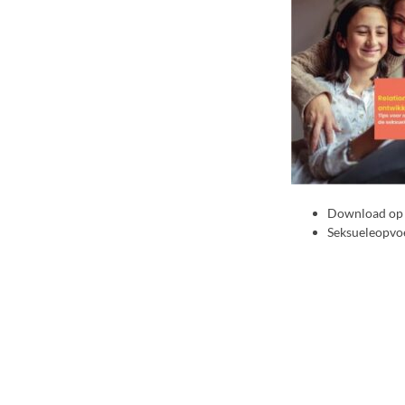
Download op 
Seksueleopvo