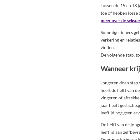
Tussen de 15 en 18 j
toe of hebben losse 
meer over de seksue
Sommige tieners gebr
verkering en relatie
vinden.
De volgende stap, zo
Wanneer krij
Jongeren doen stap v
heeft de helft van d
vingeren of aftrekke
jaar heeft geslachts
leeftijd nog geen erv
De helft van de jon
leeftijd aan zelfbev
Door masturberen ler