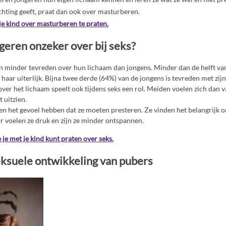
chting geeft, praat dan ook over masturberen.
je kind over masturberen te praten.
geren onzeker over bij seks?
n minder tevreden over hun lichaam dan jongens. Minder dan de helft va
haar uiterlijk. Bijna twee derde (64%) van de jongens is tevreden met zijn 
ver het lichaam speelt ook tijdens seks een rol. Meiden voelen zich dan 
t uitzien.
n het gevoel hebben dat ze moeten presteren. Ze vinden het belangrijk om 
r voelen ze druk en zijn ze minder ontspannen.
 je met je kind kunt praten over seks.
ksuele ontwikkeling van pubers