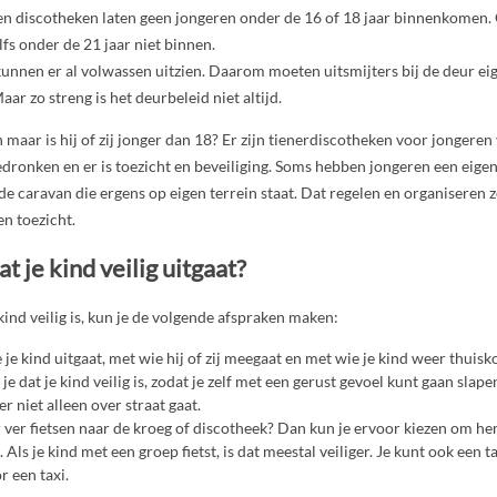
 en discotheken laten geen jongeren onder de 16 of 18 jaar binnenkomen
fs onder de 21 jaar niet binnen.
kunnen er al volwassen uitzien. Daarom moeten uitsmijters bij de deur eig
aar zo streng is het deurbeleid niet altijd.
n maar is hij of zij jonger dan 18? Er zijn tienerdiscotheken voor jongeren
gedronken en er is toezicht en beveiliging. Soms hebben jongeren een eigen
e caravan die ergens op eigen terrein staat. Dat regelen en organiseren ze
en toezicht.
t je kind veilig uitgaat?
kind veilig is, kun je de volgende afspraken maken:
je kind uitgaat, met wie hij of zij meegaat en met wie je kind weer thuisk
 je dat je kind veilig is, zodat je zelf met een gerust gevoel kunt gaan slape
r niet alleen over straat gaat.
 ver fietsen naar de kroeg of discotheek? Dan kun je ervoor kiezen om he
. Als je kind met een groep fietst, is dat meestal veiliger. Je kunt ook een t
 een taxi.