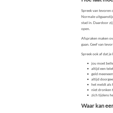
Spreek van tevoren du
Normale uitgaanstijde
stad in. Daardoor zi
open.
Afspraken maken ove
gaan. Geef van tevore
Spreek ook af dat je 
jou moet bellen
altijd een tel
geld meeneemt
altijd doorgeef
het meldt als hi
niet dronken 
zich tijdens 
Waar kan een