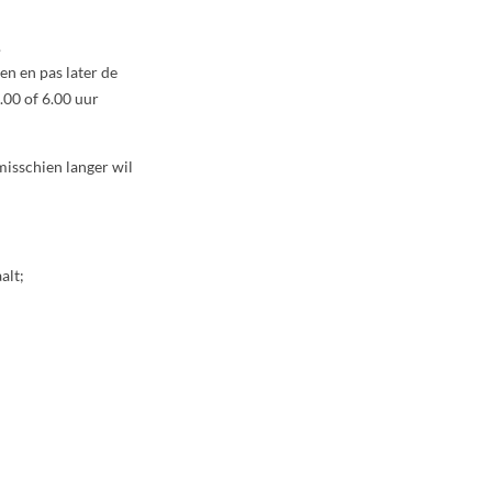
.
ten en pas later de
.00 of 6.00 uur
isschien langer wil
alt;