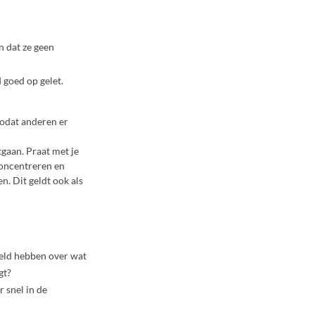
n dat ze geen
 goed op gelet.
 zodat anderen er
tgaan. Praat met je
concentreren en
n. Dit geldt ook als
beeld hebben over wat
gt?
 snel in de