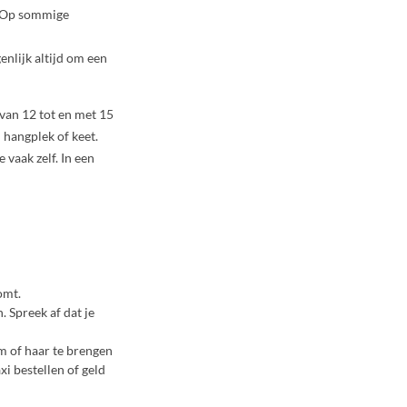
. Op sommige
enlijk altijd om een
 van 12 tot en met 15
 hangplek of keet.
 vaak zelf. In een
omt.
n. Spreek af dat je
m of haar te brengen
axi bestellen of geld