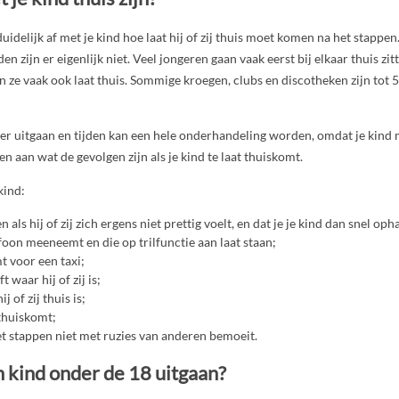
idelijk af met je kind hoe laat hij of zij thuis moet komen na het stappen
n zijn er eigenlijk niet. Veel jongeren gaan vaak eerst bij elkaar thuis zit
jn ze vaak ook laat thuis. Sommige kroegen, clubs en discotheken zijn tot 5
r uitgaan en tijden kan een hele onderhandeling worden, omdat je kind m
n aan wat de gevolgen zijn als je kind te laat thuiskomt.
kind:
 als hij of zij zich ergens niet prettig voelt, en dat je je kind dan snel opha
efoon meeneemt en die op trilfunctie aan laat staan;
 voor een taxi;
t waar hij of zij is;
j of zij thuis is;
thuiskomt;
het stappen niet met ruzies van anderen bemoeit.
 kind onder de 18 uitgaan?