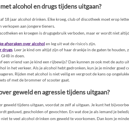
met alcohol en drugs tijdens uitgaan?
 18 jaar alcohol drinken. Elke kroeg, club of discotheek moet erop lette
n verkopen aan jongere tieners.
 discotheken en kroegen is drugsgebruik verboden, maar er wordt niet altijd
ke afspraken over alcohol
en leg uit wat de risico’s zijn.
r drugs
. Leer je kind om altijd zijn of haar drankje in de gaten te houden,
s GHB in doen.
of een vriend van je kind een rijbewijs? Dan kunnen ze ook met de auto ui
hol in het verkeer. Als je alcohol hebt gedronken, kun je je minder goed 
ageren. Rijden met alcohol is niet veilig en vergroot de kans op ongelukke
fiets of met de brommer of scooter gaat.
over geweld en agressie tijdens uitgaan?
er geweld tijdens uitgaan, voordat ze zelf al uitgaan. Je kunt het bijvoor
wordt geduwd, gescholden of gevochten. En wat doe je als iemand je beledi
e niet te veel alcohol drinken om geweld te voorkomen. Dan kom je minder