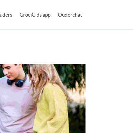
uders
GroeiGids app
Ouderchat