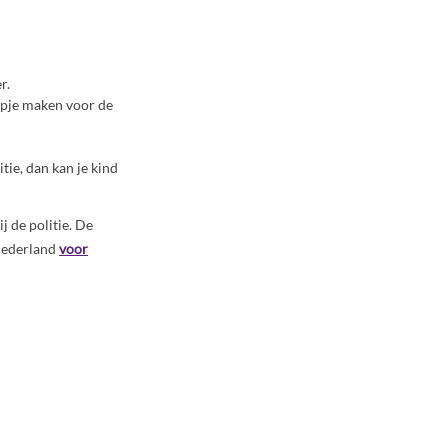
r.
lmpje maken voor de
itie, dan kan je kind
j de politie. De
 Nederland
voor