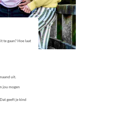
it te gaan? Hoe laat
maand uit.
van jou mogen
at geeft je kind