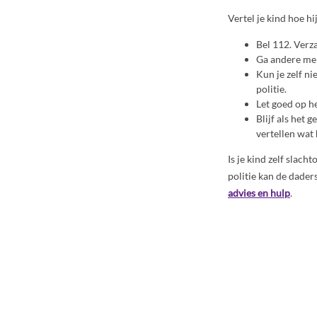
Vertel je kind hoe hi
Bel 112. Verz
Ga andere men
Kun je zelf ni
politie.
Let goed op he
Blijf als het 
vertellen wat h
Is je kind zelf slac
politie kan de dader
advies en hulp
.