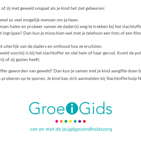
j of zij met geweld omgaat als je kind het ziet gebeuren:
amel zo veel mogelijk mensen om je heen.
sen halen en probeer samen de dader(s) weg te trekken bij het slachtoffe
et ingrijpen? Dan kun je misschien wel met je telefoon een foto of een fi
t uiterlijk van de daders en onthoud hoe ze eruitzien.
geweld voorbij is bij het slachtoffer en stel hem of haar gerust. Komt de pol
ij of zij gezien heeft.
htoffer geworden van geweld? Dan kun je samen met je kind aangifte doen bi
s proberen op te sporen. Je kind kan zich aanmelden bij Slachtofferhulp