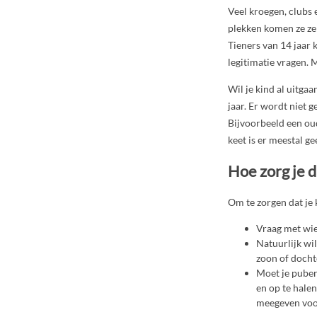
Veel kroegen, clubs
plekken komen ze zel
Tieners van 14 jaar 
legitimatie vragen. M
Wil je kind al uitgaa
jaar. Er wordt niet 
Bijvoorbeeld een oud
keet is er meestal ge
Hoe zorg je da
Om te zorgen dat je 
Vraag met wie 
Natuurlijk wil
zoon of dochte
Moet je puber
en op te halen
meegeven voor