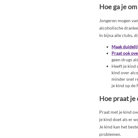
Hoe ga je om 
Jongeren mogen vanaf
alcoholische dranke
In bijna alle clubs,
Maak duidelij
Praat ook ove
geen drugs al
Heeft je kind 
kind over alco
minder snel re
je kind op de 
Hoe praat je 
Praat met je kind ov
je kind doet als er 
Je kind kan het best
problemen.