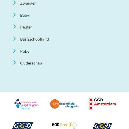
Zwanger
Baby
Peuter
Basisschoolkind
Puber
Ouderschap