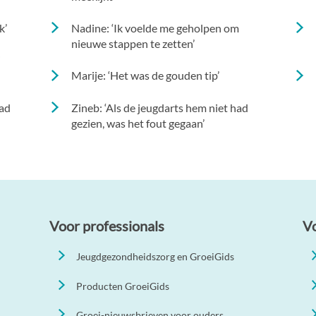
k’
Nadine: ‘Ik voelde me geholpen om
nieuwe stappen te zetten’
j
Marije: ‘Het was de gouden tip’
had
Zineb: ‘Als de jeugdarts hem niet had
gezien, was het fout gegaan’
Voor professionals
V
Jeugdgezondheidszorg en GroeiGids
Producten GroeiGids
Groei-nieuwsbrieven voor ouders