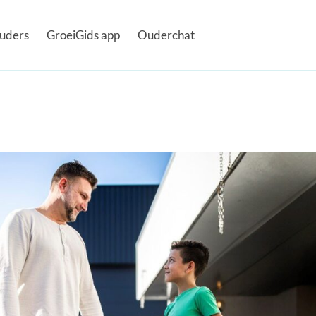
uders
GroeiGids app
Ouderchat