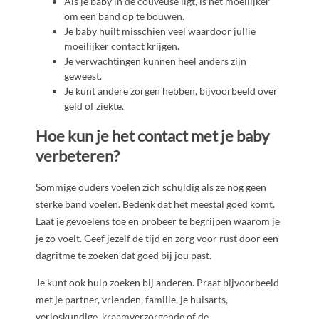
Als je baby in de couveuse ligt, is het moeilijker
om een band op te bouwen.
Je baby huilt misschien veel waardoor jullie
moeilijker contact krijgen.
Je verwachtingen kunnen heel anders zijn
geweest.
Je kunt andere zorgen hebben, bijvoorbeeld over
geld of ziekte.
Hoe kun je het contact met je baby
verbeteren?
Sommige ouders voelen zich schuldig als ze nog geen
sterke band voelen. Bedenk dat het meestal goed komt.
Laat je gevoelens toe en probeer te begrijpen waarom je
je zo voelt. Geef jezelf de tijd en zorg voor rust door een
dagritme te zoeken dat goed bij jou past.
Je kunt ook hulp zoeken bij anderen. Praat bijvoorbeeld
met je partner, vrienden, familie, je huisarts,
verloskundige, kraamverzorgende of de