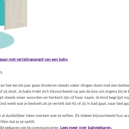
gaan met verlatingsangst van een baby.
n
van het eerste jaar gaan kinderen steeds vaker dingen doen met een bedoel
 of zij doet. Je baby trekt zich bijvoorbeeld op aan de box om ergens bij te
pt steeds meer woorden en herkent zijn of haar naam. Je kind begrijpt nog 
ind weet wat je bedoelt als je vertelt dat hij of zij in bad gaat, naar bed gaa
 al duidelijker laten merken wat ze willen. Ze steken bijvoorbeeld hun a
illen dat je ze optilt.
uikt gebaren om te communiceren.
Lees meer over babygebaren.