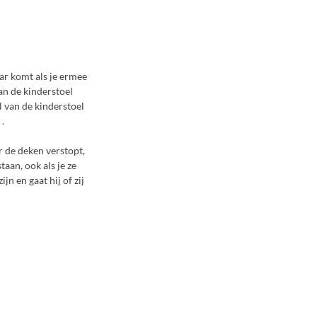
ar komt als je ermee
an de kinderstoel
el van de kinderstoel
.
er de deken verstopt,
taan, ook als je ze
jn en gaat hij of zij