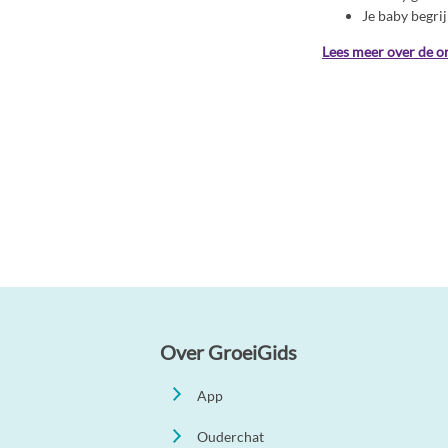
Je baby begrij
Lees meer over de on
Over GroeiGids
App
Ouderchat