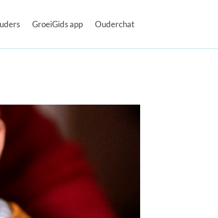
uders
GroeiGids app
Ouderchat