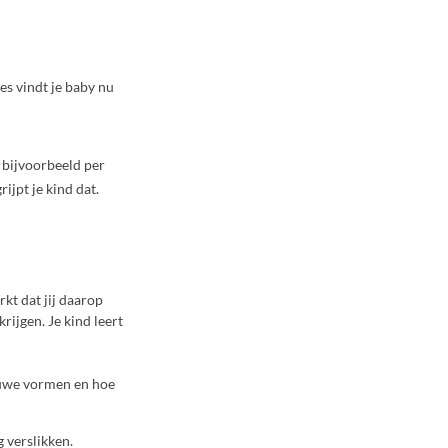
es vindt je baby nu
nd bijvoorbeeld per
ijpt je kind dat.
kt dat jij daarop
rijgen. Je kind leert
ieuwe vormen en hoe
g verslikken.