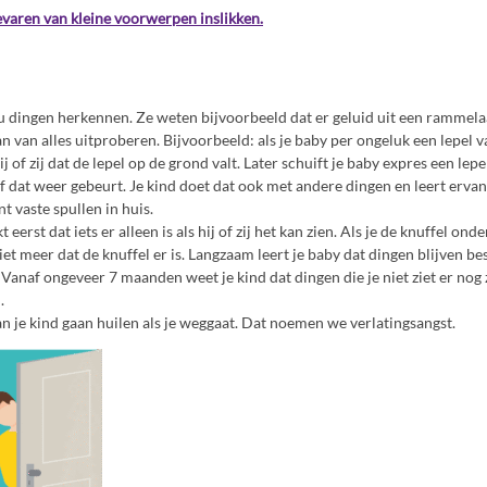
evaren van kleine voorwerpen inslikken.
u dingen herkennen. Ze weten bijvoorbeeld dat er geluid uit een rammela
n van alles uitproberen. Bijvoorbeeld: als je baby per ongeluk een lepel v
ij of zij dat de lepel op de grond valt. Later schuift je baby expres een lep
f dat weer gebeurt. Je kind doet dat ook met andere dingen en leert ervan 
t vaste spullen in huis.
 eerst dat iets er alleen is als hij of zij het kan zien. Als je de knuffel ond
iet meer dat de knuffel er is. Langzaam leert je baby dat dingen blijven bes
. Vanaf ongeveer 7 maanden weet je kind dat dingen die je niet ziet er nog zi
.
an je kind gaan huilen als je weggaat. Dat noemen we verlatingsangst.