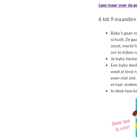
Lees meer over de g
6 tot 9 maanden
Baby’s gaan n
schudt. Ze gaa
stoot, merkt h
om te kijken o
Je baby herken
Een baby denkt
weet je kind n
even niet ziet
ernaar zoeken
In deze fase k