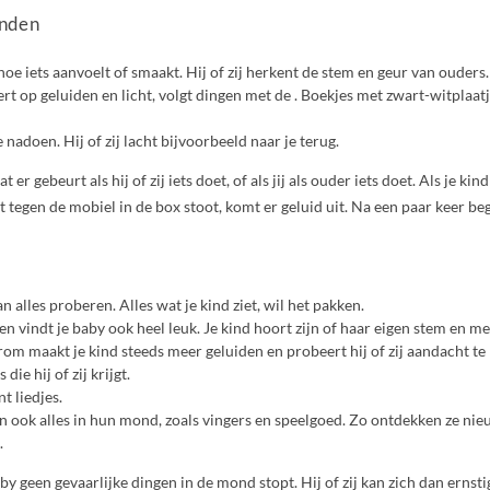
anden
hoe iets aanvoelt of smaakt. Hij of zij herkent de stem en geur van ouders.
rt op geluiden en licht, volgt dingen met de . Boekjes met zwart-witplaatj
e nadoen. Hij of zij lacht bijvoorbeeld naar je terug.
er gebeurt als hij of zij iets doet, of als jij als ouder iets doet. Als je ki
 tegen de mobiel in de box stoot, komt er geluid uit. Na een paar keer begr
an alles proberen. Alles wat je kind ziet, wil het pakken.
 vindt je baby ook heel leuk. Je kind hoort zijn of haar eigen stem en mer
om maakt je kind steeds meer geluiden en probeert hij of zij aandacht te k
 die hij of zij krijgt.
t liedjes.
n ook alles in hun mond, zoals vingers en speelgoed. Zo ontdekken ze n
.
by geen gevaarlijke dingen in de mond stopt. Hij of zij kan zich dan ernsti