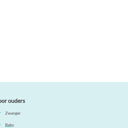
oor ouders
Zwanger
Baby