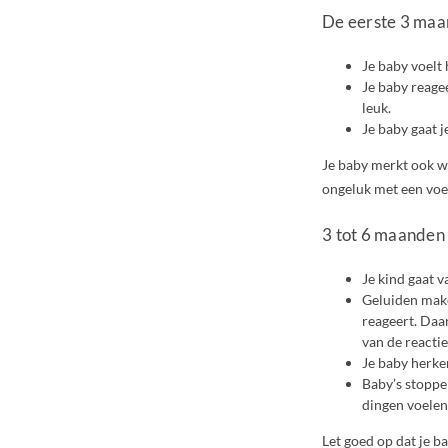
De eerste 3 ma
Je baby voelt 
Je baby reagee
leuk.
Je baby gaat j
Je baby merkt ook wat 
ongeluk met een voet
3 tot 6 maanden
Je kind gaat v
Geluiden maken
reageert. Daar
van de reacties
Je baby herken
Baby’s stoppe
dingen voelen
Let goed op dat je ba