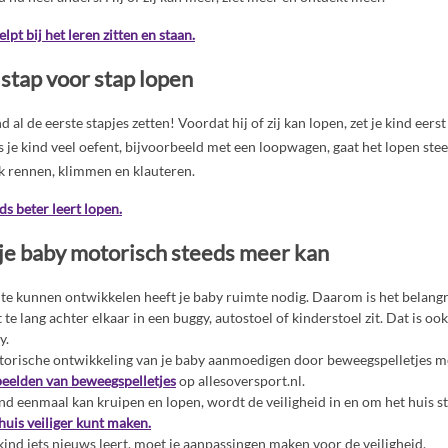
elpt bij het leren zitten en staan.
 stap voor stap lopen
d al de eerste stapjes zetten! Voordat hij of zij kan lopen, zet je kind eers
s je kind veel oefent, bijvoorbeeld met een loopwagen, gaat het lopen ste
ook rennen, klimmen en klauteren.
ds beter leert lopen.
 je baby motorisch steeds meer kan
te kunnen ontwikkelen heeft je baby ruimte nodig. Daarom is het belangri
t te lang achter elkaar in een buggy, autostoel of kinderstoel zit. Dat is oo
y.
torische ontwikkeling van je baby aanmoedigen door beweegspelletjes met
eelden van beweegspelletjes
op allesoversport.nl.
nd eenmaal kan kruipen en lopen, wordt de veiligheid in en om het huis st
 huis veiliger kunt maken.
 kind iets nieuws leert, moet je aanpassingen maken voor de veiligheid.