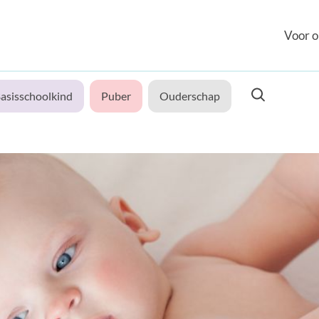
Voor o
asisschoolkind
Puber
Ouderschap