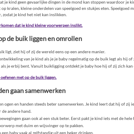
at je kind geen gevaarlijke dingen in de mond kan stoppen waardoor je ki
t op kralen, kleine onderdelen van speelgoed en stukjes eten. Speelgoed m
, zodat je kind het niet kan inslikken.
rkomen dat je kind kleine voorwerpen inslikt.
op de buik liggen en omrollen
uik ligt, ziet hij of zij de wereld eens op een andere manier.
ntwikkeling van je kind als je je baby regelmatig op de buik legt als hij of 
 als je erbij bent. Vanuit buikligging ontdekt je baby hoe hij of zij zich ka
 oefenen met op de buik liggen.
den gaan samenwerken
eren ogen en handen steeds beter samenwerken. Je kind leert dat hij of zij 
r de andere hand.
bewegingen gaan ook al een stuk beter. Eerst pakt je kind iets met de hele h
voorwerp met duim en wijsvinger op te pakken.
en baby vaak al zelfstandig uit een beker drinken.