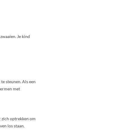
zwaaien. Je kind
t te steunen. Als een
chermen met
t zich optrekken om
ven los staan.