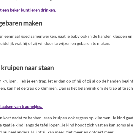
it een beker kunt leren drinken.
 gebaren maken
en eenmaal goed samenwerken, gaat je baby ook in de handen klappen en 
idelijk wat hij of zij wil door te wijzen en gebaren te maken.
 kruipen naar staan
en kruipen. Heb je een trap, let er dan op of hij of zij al op de handen begin
ipen, kan het de trap op klimmen. Dan is het belangrijk om de trap af te s
laatsen van traphekjes.
n kort nadat ze hebben leren kruipen ook ergens op klimmen. Je kind gaa
 gaat je kind langs de tafel lopen. Je kind houdt zich vast en kan soms al e
d nu heel anders. Hij of zij kan meer, ziet meer en ontdekt meer.