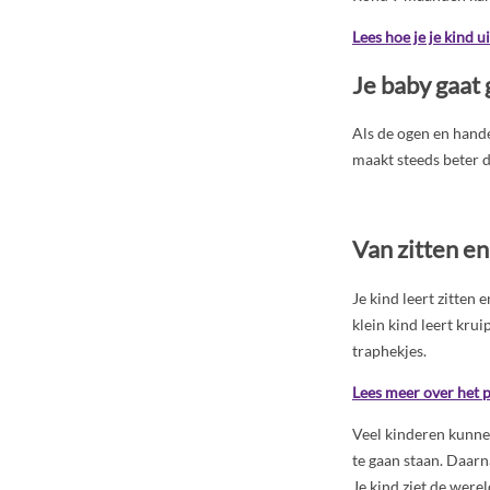
Lees hoe je je kind u
Je baby gaat
Als de ogen en hand
maakt steeds beter du
Van zitten en
Je kind leert zitten 
klein kind leert kru
traphekjes.
Lees meer over het p
Veel kinderen kunne
te gaan staan. Daarna
Je kind ziet de werel