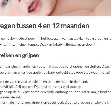
egen tussen 4 en 12 maanden
een baby grote stappen in het bewegen: van vastpakken tot kruipen en lo
risch in zijn eigen tempo. Wat kan je baby allemaal gaan doen?
reiken en grijpen
 of haar eigen handen en voeten, en gaat de vuist openen en sluiten. Daar
oe brengen en ermee spelen. Je baby ontdekt stap voor stap wat hij of zij
ert de voeten vast te pakken en stopt de tenen in de mond.
et, wil hij of zij pakken. Dat kost soms nog veel moeite.
ggend op de buik het hoofd een tijdje omhoog houden. Later kan je kind op 
d ondersteunt.
alles in de mond, ook vingers en speelgoed. Door te proeven ontdekt je ki