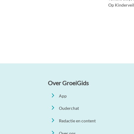
Op Kinderveili
Over GroeiGids
App
Ouderchat
Redactie en content
Over ons