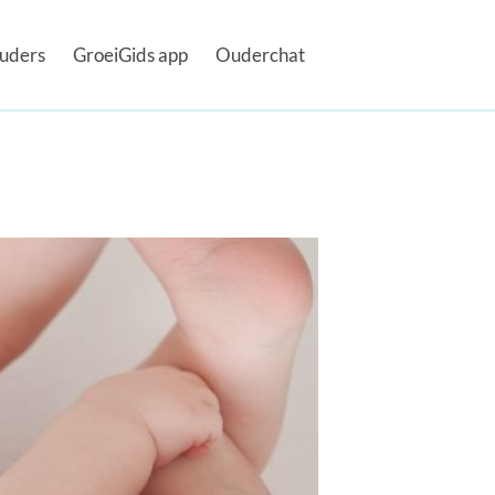
uders
GroeiGids app
Ouderchat