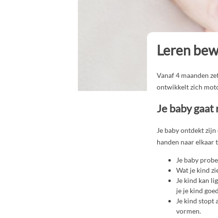
Leren bew
Vanaf 4 maanden zet 
ontwikkelt zich moto
Je baby gaat 
Je baby ontdekt zijn
handen naar elkaar t
Je baby probe
Wat je kind zi
Je kind kan li
je je kind goe
Je kind stopt 
vormen.