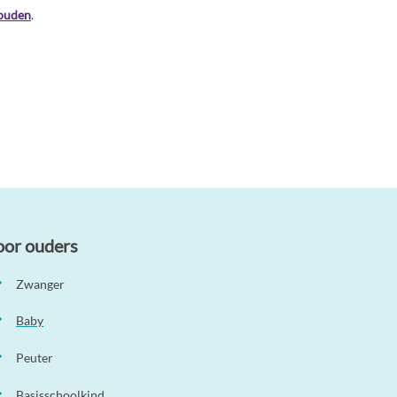
houden
.
oor ouders
Zwanger
Baby
Peuter
Basisschoolkind