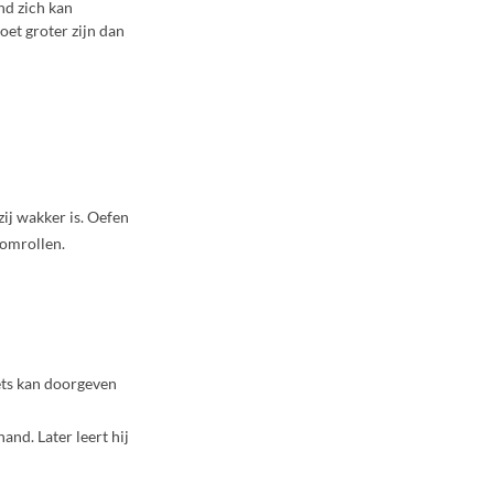
nd zich kan
oet groter zijn dan
zij wakker is. Oefen
n omrollen.
iets kan doorgeven
and. Later leert hij