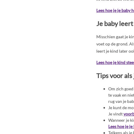
Lees hoe je je baby h
Je baby leert
Misschien gaat je kin
voet op de grond. Al
leert je kind later 
Lees hoe je kind stee
Tips voor als
Om zich goed 
te vaak en nie
rug van je bab
Je kunt de mo
Je vindt
voorb
Wanneer je ki
Lees hoe je je
Telkens als je