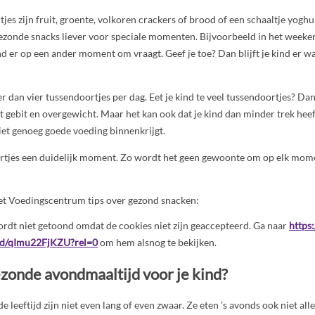
es zijn fruit, groente, volkoren crackers of brood of een schaaltje yogh
ezonde snacks liever voor speciale momenten. Bijvoorbeeld in het weeke
ind er op een ander moment om vraagt. Geef je toe? Dan blijft je kind er w
r dan vier tussendoortjes per dag. Eet je kind te veel tussendoortjes? Dan 
et gebit en overgewicht. Maar het kan ook dat je kind dan minder trek heef
iet genoeg goede voeding binnenkrijgt.
rtjes een duidelijk moment. Zo wordt het geen gewoonte om op elk momen
 het Voedingscentrum tips over gezond snacken:
rdt niet getoond omdat de cookies niet zijn geaccepteerd. Ga naar
https
d/qImu22FjKZU?rel=0
om hem alsnog te bekijken.
ezonde avondmaaltijd voor je kind?
 leeftijd zijn niet even lang of even zwaar. Ze eten ’s avonds ook niet all