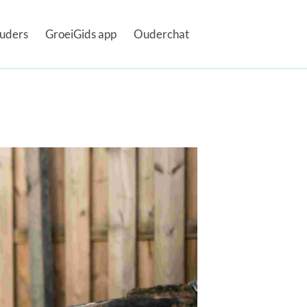
uders
GroeiGids app
Ouderchat