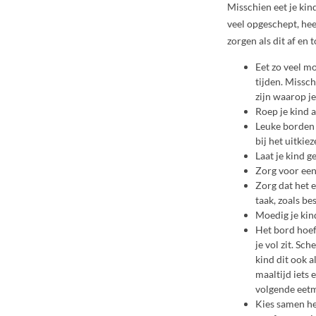
Misschien eet je kin
veel opgeschept, heef
zorgen als dit af en
Eet zo veel mo
tijden. Missch
zijn waarop j
Roep je kind a
Leuke borden e
bij het uitkiez
Laat je kind ge
Zorg voor een 
Zorg dat het e
taak, zoals be
Moedig je kind
Het bord hoeft
je vol zit. Sc
kind dit ook al
maaltijd iets 
volgende eet
Kies samen h