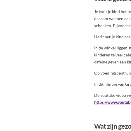
Je kunt je kind het b
daarom wennen aan h
schenken. Bijvoorbee
Herinner je kind era
In de winkel liggen
kinderen te veel caf
cafeïne geven aan ki
Op voedingscentrum.
In dit filmpje van G
De youtube video wo
https://www.youtu
Wat zijn gez