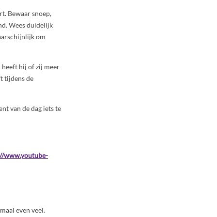
urt. Bewaar snoep,
nd. Wees duidelijk
aarschijnlijk om
heeft hij of zij meer
t tijdens de
t van de dag iets te
://www.youtube-
emaal even veel.