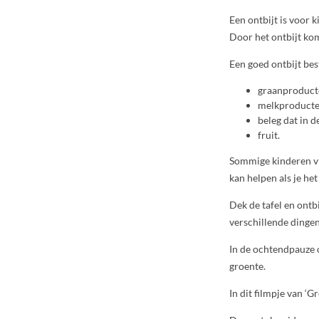
Een ontbijt is voor 
Door het ontbijt kom
Een goed ontbijt best
graanproducte
melkproducten
beleg dat in d
fruit.
Sommige kinderen vin
kan helpen als je het
Dek de tafel en ontb
verschillende dingen
In de ochtendpauze op
groente.
In dit filmpje van ‘G