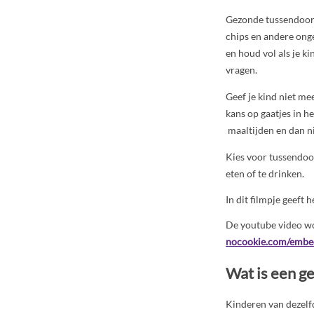
Gezonde tussendoortj
chips en andere ong
en houd vol als je k
vragen.
Geef je kind niet mee
kans op gaatjes in h
maaltijden en dan n
Kies voor tussendoo
eten of te drinken.
In dit filmpje geeft
De youtube video wo
nocookie.com/embe
Wat is een g
Kinderen van dezelfde