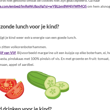
rdt niet getoond omdat de cookies niet zijn geaccepteerd. Ga naar
ube.com/embed/ImReWc8pxXg?si=wYBLbm8W4jVWfMQ5
om hem alsnog 
zonde lunch voor je kind?
jgt je kind weer extra energie van een goede lunch.
h zitten volkorenboterhammen.
ijf van Vijf
. Bijvoorbeeld margarine uit een kuipje op elke boterham, ei,
asta, pindakaas met 100% pinda’s of vis. En met groente en fruit: tomaa
naan, appel of aardbei.
 drinken voor je kind?