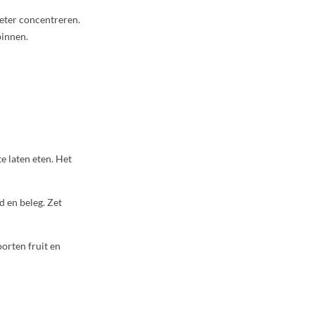
beter concentreren.
binnen.
e laten eten. Het
d en beleg. Zet
oorten fruit en