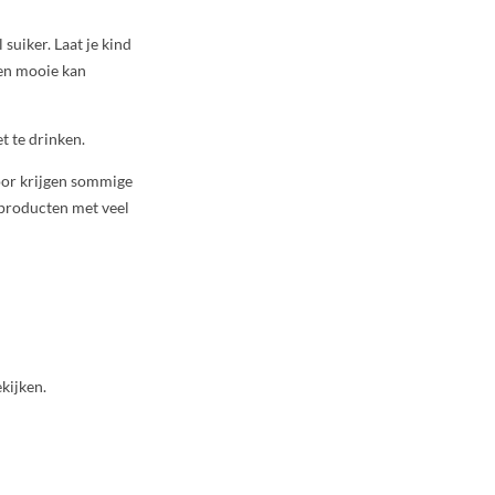
 suiker. Laat je kind
een mooie kan
t te drinken.
oor krijgen sommige
n producten met veel
kijken.