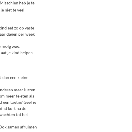
 Misschien heb je te
je niet te veel
kind eet zo op vaste
n paar dagen per week
e bezig was.
Laat je kind helpen
nd dan een kleine
kinderen meer lusten.
 om meer te eten als
jd een toetje? Geef je
 kind kort na de
d wachten tot het
 Ook samen afruimen