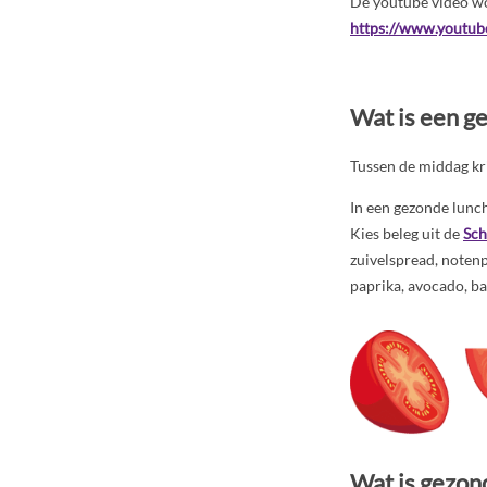
De youtube video wo
https://www.yout
Wat is een ge
Tussen de middag kri
In een gezonde lunc
Kies beleg uit de
Sch
zuivelspread, notenp
paprika, avocado, ba
Wat is gezond