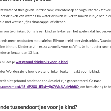
est water of thee geven. In frisdrank, vruchtensap en yoghurtdrank zit veel
et drinken van water. Om water drinken leuker te maken kun je het in 
ld met wat schijfjes sinaasappel of citroen.
an om te drinken. Soms is een kind zo lekker aan het spelen, dat het vergee
 steeds meer producten met cafeïne. Bijvoorbeeld energiedrankjes. Daard
eïne binnen. Kinderen zijn extra gevoelig voor cafeïne. Je kunt beter gee
nderen jonger dan 13 jaar.
nl lees je
wat gezond drinken is voor je kind
.
roter Worden zie je hoe je water drinken leuker maakt voor je kind:
rdt niet getoond omdat de cookies niet zijn geaccepteerd. Ga naar
be.com/embed/48_dP200_JE?si=4j67WbJJAdVkh8Ol
om hem alsnog te be
onde tussendoortjes voor je kind?