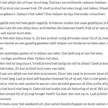
d niet altijd zijn of haar bord leeg. Dat kan verschillende redenen hebben.
t je kind niet zoveel trek. Of vindt je kind het eten (nog) niet lekker. Maak 
 toe gebeurt. Gebeurt het vaker? Dan helpen de tips hieronder misschien:
gelijk met het hele gezin tegelijk. Kinderen vinden dat vaak gezellig en je 
ien lukt dit niet altijd door activiteiten die iedereen heeft. Kijk of er ee
e wel samen kunt eten.
ls het eten bijna klaar is. Zo kan je kind rustig afronden waar hij of zij me
n bestek en een gezellig gedekte tafel helpen om kinderen te laten eten. 
en.
en spelletjes spelen of tv-kijken aan tafel. Dat leidt erg af van het eten.
rustige, positieve sfeer tijdens het eten.
ten niet te lang duurt. Vindt je kind het lastig om stil te zitten? Geef je ki
stek halen. Zo kan je kind toch even van tafel.
 aan om altijd van het eten te proeven. Door iets vaak te proeven leren 
 niet leeg. Laat je kind zelf bepalen hoeveel hij of zij eet. Het is niet goed
henk er niet te veel aandacht aan en ruim de tafel gewoon af. Eten jullie alti
s het bord niet leeg is. Gebruik het toetje niet als beloning of straf. Wil je
eten omdat hij of zij nog honger heeft? Ga daar dan niet op in. Laat je kin
moment.
et menu voor het weekend uit, doe samen boodschappen en kook samen.