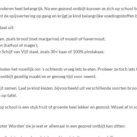
kinderen heel belangrijk. Na een gezond ontbijt kunnen ze zich op school 
t de spijsvertering op gang en krijgt je kind belangrijke voedingsstoffen 
aat uit:
n, zoals brood (met margarine) of muesli of havermout;
 (halfvol of mager);
e Schijf van Vijf staat, zoals 30+ kaas of 100% pindakaas;
den het moeilijk om ’s ochtends vroeg iets te eten. Probeer ze toch iets t
 ontbijt gezellig maakt en er genoeg tijd voor neemt.
ijt samen. Laat je kind kiezen, bijvoorbeeld uit verschillende soorten broo
 op tafel.
 school is een stuk fruit of groente heel lekker en gezond. Wissel af in s
roter Worden’ zie je wat er allemaal in een gezond ontbijt kan zitten: