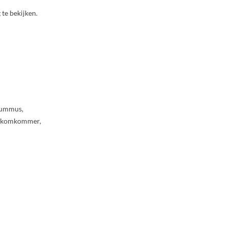
te bekijken.
 hummus,
t, komkommer,