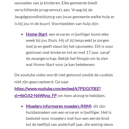
opvoeden van je kinderen. Elke gemeente biedt
verschillende programma’s aan. Vraag bij de
Jeugdgezondheidszorg van jouw gemeente welke hulp er
is bij jou in de buurt. Voorbeelden van hulp zijn:
Home-Start
: een ervaren vrijwilliger komt elke
week bij jou thuis. Hij of zij bespreekt je zorgen
met je en geeft steun bij het opvoeden. Dit is voor
gezinnen met kinderen tot en met 17 jaar, vanaf
de zwangerschap. Bekijk het filmpje om te zien
wat Home-Start voor je kan betekenen:
De youtube video wordt niet getoond omdat de cookies
niet zijn geaccepteerd. Ga naar
https://www.youtube.com/embed/k7PEiGI70EE?
si=46OJi2-N6Whnx_FP
om hem alsnog te bekijken.
Moeders informeren moeders (MIM)
: dit zijn
huisbezoeken van een ervaren vrijwilliger. Het is
bedoeld voor moeders met hun een eerste kind
tot de leeftijd van anderhalf jaar, die weinig steun