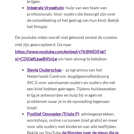
krijgen.
Integrale Vroeghulp
: hulp van een team van
professionals. Voor ouders die bezorgd zijn over
de ontwikkeling of het gedrag van hun kind. Bekijk
het filmpje:
De youtube video wordt niet getoond omdat de cookies
niet zijn geaccepteerd. Ga naar
https://www.youtube.com/embed/y7trBWDIFek?
si=CD0JgfLkaeB45nLg
om hem alsnog te bekijken.
Stevig Ouderschap
– programma van het
Nederlands Centrum Jeugdgezondheidszorg
(NCJ) voor aanstaande ouders en ouders die net
een kind hebben gekregen. Tijdens huisbezoeken
krijg je antwoorden en hulp bij vragen en
problemen waar je in de opvoeding tegenaan
loopt.
Positief Opvoeden (Triple P)
: adviesgesprekken,
workshops, online cursussen (niet gratis) en meer
voor alle ouders met kinderen van alle leeftijden.
Bekijk op YouTube
de filmpjes over de steun die je