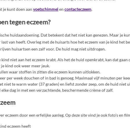
at je kunt doen aan
voetschimmel
en
contacteczeem
.
oen tegen eczeem?
sche huidaandoening. Dat betekent dat het niet kan genezen. Maar je kun
r last van heeft. Overleg met de huisarts hoe het eczeem van je kind het 
ijven huisartsen een zalf voor. De huid mag niet uitdrogen.
e kind niet aan het eczeem krabt. Als het de huid openkrabt, kan dat gaan
 je kind ook weer meer jeuk.
llen waar stoffen in zitten die eczeem kunnen uitlokken.
keer per week douchen of in bad is genoeg. Maximaal vijf minuten per keer
t niet te warm water (37 graden) en liefst zonder zeep, om de huid niet ui
 elke dag in met een verzachtende, beschermende crème of zalf.
czeem
er eczeem door een erfelijke aanleg. Op deze site vind je ook foto’s en fil
 kind eczeem heeft