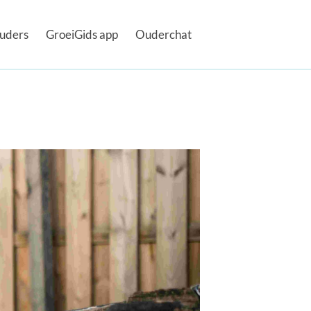
uders
GroeiGids app
Ouderchat