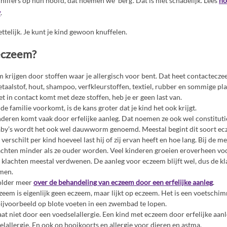
ilfers op hun hoofd, dat noemen we ‘berg’. Dat is niet schadelijk. Lees
ho
y
.
ttelijk. Je kunt je kind gewoon knuffelen.
 eczeem?
m krijgen door stoffen waar je allergisch voor bent. Dat heet contactecze
taalstof, hout, shampoo, verfkleurstoffen, textiel, rubber en sommige pla
iet in contact komt met deze stoffen, heb je er geen last van.
de familie voorkomt, is de kans groter dat je kind het ook krijgt.
nderen komt vaak door erfelijke aanleg. Dat noemen ze ook wel constituti
aby’s wordt het ook wel dauwworm genoemd. Meestal begint dit soort ec
erschilt per kind hoeveel last hij of zij ervan heeft en hoe lang. Bij de m
chten minder als ze ouder worden. Veel kinderen groeien eroverheen voo
de klachten meestal verdwenen. De aanleg voor eczeem blijft wel, dus de k
men.
folder meer
over de behandeling van eczeem door een erfelijke aanleg
.
m is eigenlijk geen eczeem, maar lijkt op eczeem. Het is een voetschimm
bijvoorbeeld op blote voeten in een zwembad te lopen.
at niet door een voedselallergie. Een kind met eczeem door erfelijke aan
lallergie. En ook op hooikoorts en allergie voor dieren en astma.