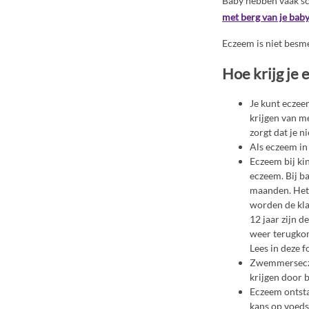
Baby hebben vaak sch
met berg van je bab
Eczeem is niet besme
Hoe krijg je
Je kunt eczee
krijgen van me
zorgt dat je n
Als eczeem in 
Eczeem bij ki
eczeem. Bij b
maanden. Het v
worden de kla
12 jaar zijn 
weer terugko
Lees in deze 
Zwemmerseczee
krijgen door 
Eczeem ontsta
kans op voedse