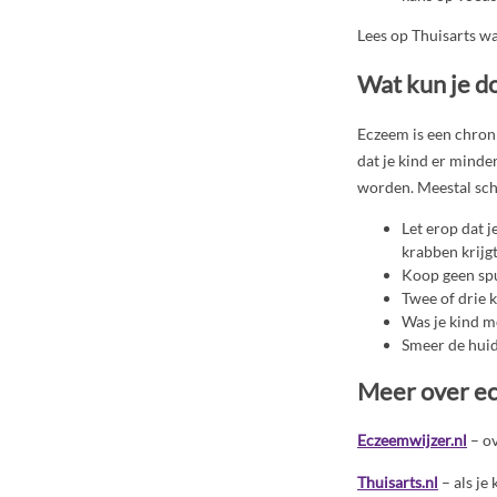
Lees op Thuisarts w
Wat kun je d
Eczeem is een chroni
dat je kind er minde
worden. Meestal schr
Let erop dat j
krabben krijgt
Koop geen spu
Twee of drie 
Was je kind me
Smeer de huid
Meer over e
Eczeemwijzer.nl
– ov
Thuisarts.nl
– als je