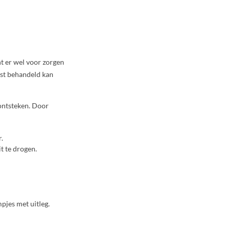
t er wel voor zorgen
best behandeld kan
 ontsteken. Door
.
t te drogen.
mpjes met uitleg.