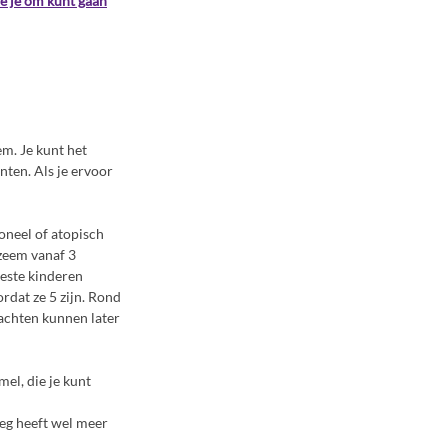
e je om kunt gaan
em. Je kunt het
nten. Als je ervoor
oneel of atopisch
zeem vanaf 3
eeste kinderen
rdat ze 5 zijn. Rond
lachten kunnen later
el, die je kunt
leg heeft wel meer