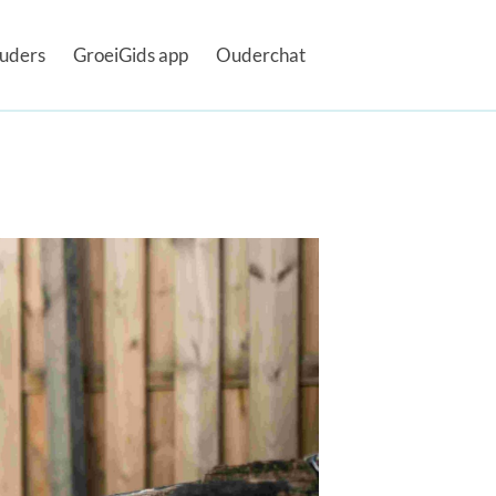
uders
GroeiGids app
Ouderchat