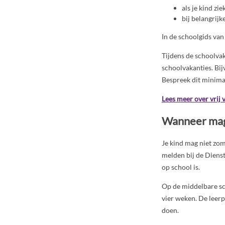
als je kind ziek
bij belangrijk
In de schoolgids van 
Tijdens de schoolvak
schoolvakanties. Bij
Bespreek dit minima
Lees meer over vrij 
Wanneer mag 
Je kind mag niet zom
melden bij de Diens
op school is.
Op de middelbare sch
vier weken. De leer
doen.