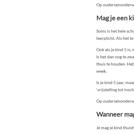
Op oudersenonderwij
Mag je een ki
Soms is het hele sch
leerplicht. Als het t
Ook als je kind 5 is
Is het dan nog te zw
thuis te houden. Heb
week.
Is je kind 5 jaar, m
‘vrijstelling tot in
Op oudersenonderwij
Wanneer mag 
Je mag je kind thui