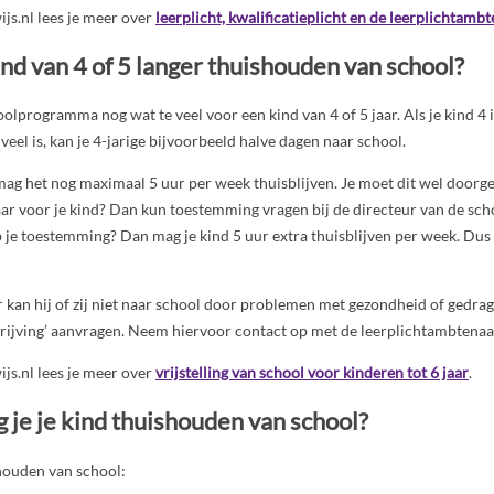
s.nl lees je meer over
leerplicht, kwalificatieplicht en de leerplichtambt
nd van 4 of 5 langer thuishouden van school?
oolprogramma nog wat te veel voor een kind van 4 of 5 jaar. Als je kind 4 i
e veel is, kan je 4-jarige bijvoorbeeld halve dagen naar school.
, mag het nog maximaal 5 uur per week thuisblijven. Je moet dit wel doorg
aar voor je kind? Dan kun toestemming vragen bij de directeur van de sch
 je toestemming? Dan mag je kind 5 uur extra thuisblijven per week. Dus 
aar kan hij of zij niet naar school door problemen met gezondheid of gedra
schrijving’ aanvragen. Neem hiervoor contact op met de leerplichtambtenaa
s.nl lees je meer over
vrijstelling van school voor kinderen tot 6 jaar
.
je je kind thuishouden van school?
shouden van school: