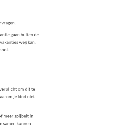
anvragen.
kantie gaan buiten de
lvakanties weg kan.
hool.
verplicht om dit te
aarom je kind niet
f meer spijbelt in
 ze samen kunnen