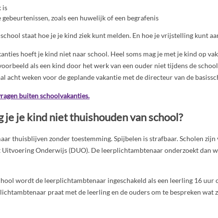
 is
e gebeurtenissen, zoals een huwelijk of een begrafenis
school staat hoe je je kind ziek kunt melden. En hoe je vrijstelling kunt a
anties hoeft je kind niet naar school. Heel soms mag je met je kind op va
voorbeeld als een kind door het werk van een ouder niet tijdens de schoo
al acht weken voor de geplande vakantie met de directeur van de basissc
vragen buiten schoolvakanties.
je je kind niet thuishouden van school?
aar thuisblijven zonder toestemming. Spijbelen is strafbaar. Scholen zijn 
t Uitvoering Onderwijs (DUO). De leerplichtambtenaar onderzoekt dan w
ool wordt de leerplichtambtenaar ingeschakeld als een leerling 16 uur o
plichtambtenaar praat met de leerling en de ouders om te bespreken wat