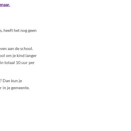
enaar.
s, heeft het nog geen
even aan de school.
ool om je kind langer
in totaal 10 uur per
g? Dan kun je
r in je gemeente.