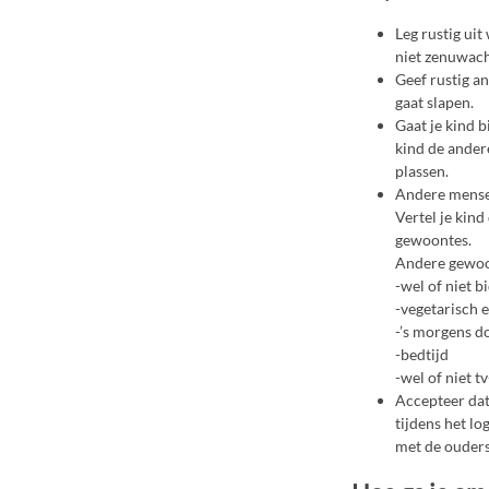
Leg rustig uit
niet zenuwach
Geef rustig an
gaat slapen.
Gaat je kind b
kind de andere
plassen.
Andere mensen
Vertel je kind
gewoontes.
Andere gewoon
-wel of niet b
-vegetarisch 
-’s morgens d
-bedtijd
-wel of niet t
Accepteer dat
tijdens het l
met de ouders