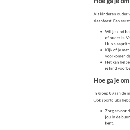
Hoe ga je om
Als kinderen ouder 
slaapfeest. Een eers
Wil je kind he
of ouder is. V
Hun slaapritm
Kijk of je met
voorkomen dat
Het kan helpen
je kind voorb
Hoe ga je om
In groep 8 gaan de 
Ook sportclubs heb
Zorg ervoor da
jou in de buur
kent.