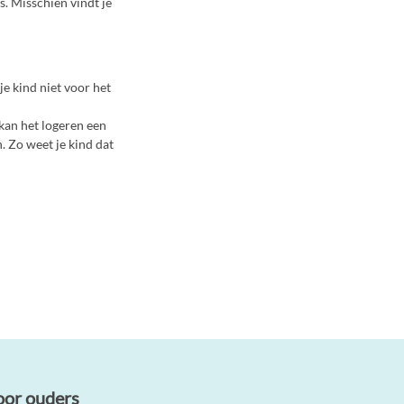
s. Misschien vindt je
je kind niet voor het
, kan het logeren een
n. Zo weet je kind dat
oor ouders