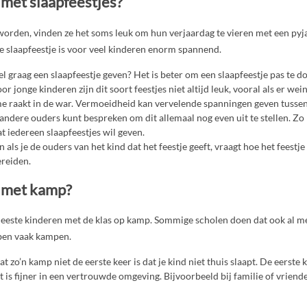
 met slaapfeestjes?
worden, vinden ze het soms leuk om hun verjaardag te vieren met een pyj
te slaapfeestje is voor veel kinderen enorm spannend.
el graag een slaapfeestje geven? Het is beter om een slaapfeestje pas te do
oor jonge kinderen zijn dit soort feestjes niet altijd leuk, vooral als er we
e raakt in de war. Vermoeidheid kan vervelende spanningen geven tussen
 andere ouders kunt bespreken om dit allemaal nog even uit te stellen. Zo
 iedereen slaapfeestjes wil geven.
 als je de ouders van het kind dat het feestje geeft, vraagt hoe het feestje
ereiden.
 met kamp?
meeste kinderen met de klas op kamp. Sommige scholen doen dat ook al me
ben vaak kampen.
t zo’n kamp niet de eerste keer is dat je kind niet thuis slaapt. De eerste
t is fijner in een vertrouwde omgeving. Bijvoorbeeld bij familie of vriend