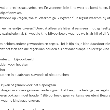
 wat er precies gaat gebeuren. En wanneer je je kind weer op komt halen. 
tig of onzeker.
twoord op vragen, zoals: ‘Waarom ga ik logeren?’ En leg uit waarom hij of
ij een vriendje logeren? Doe dat alleen als hij er al eens een middag heeft 
 gezinsleden al. En weet je kind bijvoorbeeld waar de wc is als hij of zij ’
 hebben andere gewoonten en regels. Het is fijn als je kind daardoor nie
 dat het zich aan die regels kan houden als het daar slaapt. Zo leert je k
tes zijn bijvoorbeeld:
idden voor het eten
eten
ouchen in plaats van ’s avonds of niet douchen
v-kijken of gamen voor het slapengaan.
 dingen in andere gezinnen anders gaan. Hebben jullie belangrijke regels 
ogeren ook aan moet houden? Bijvoorbeeld geen varkensvlees eten? Bespre
 waar je kind gaat logeren.