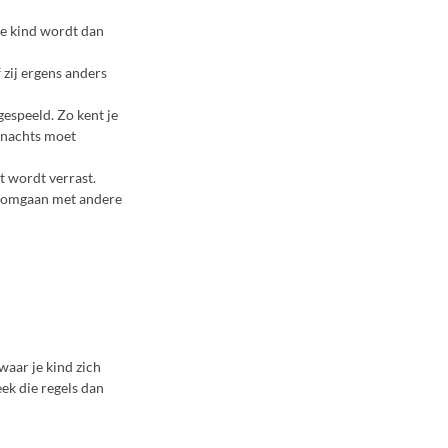
Je kind wordt dan
 zij ergens anders
gespeeld. Zo kent je
s nachts moet
t wordt verrast.
ind omgaan met andere
waar je kind zich
ek die regels dan