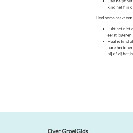
Dan helpt het 
kind het fijn 
Heel soms raakt een
Lukt het niet 
eerst logeren a
Haal je kind a
nare herinneri
hij of zij het
Over GroeiGids