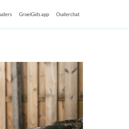
uders
GroeiGids app
Ouderchat