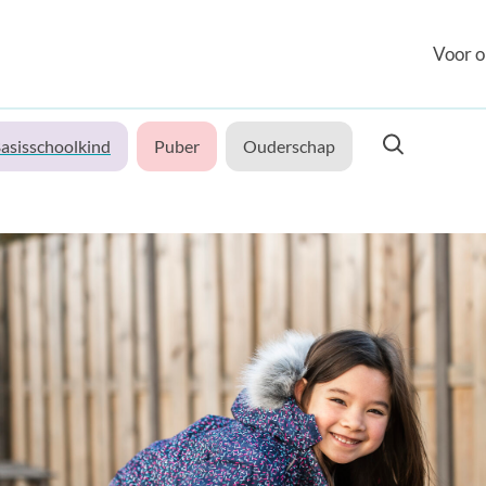
Voor o
asisschoolkind
Puber
Ouderschap