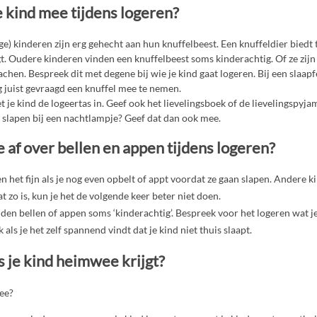
e kind mee tijdens logeren?
) kinderen zijn erg gehecht aan hun knuffelbeest. Een knuffeldier biedt t
t. Oudere kinderen vinden een knuffelbeest soms kinderachtig. Of ze zij
chen. Bespreek dit met degene bij wie je kind gaat logeren. Bij een slaap
g juist gevraagd een knuffel mee te nemen.
je kind de logeertas in. Geef ook het lievelingsboek of de lievelingspyjam
slapen bij een nachtlampje? Geef dat dan ook mee.
 af over bellen en appen tijdens logeren?
 het fijn als je nog even opbelt of appt voordat ze gaan slapen. Andere k
t zo is, kun je het de volgende keer beter niet doen.
en bellen of appen soms ‘kinderachtig’. Bespreek voor het logeren wat je k
ok als je het zelf spannend vindt dat je kind niet thuis slaapt.
s je kind heimwee krijgt?
wee?