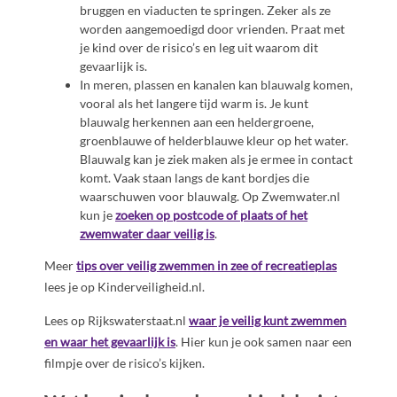
bruggen en viaducten te springen. Zeker als ze
worden aangemoedigd door vrienden. Praat met
je kind over de risico’s en leg uit waarom dit
gevaarlijk is.
In meren, plassen en kanalen kan blauwalg komen,
vooral als het langere tijd warm is. Je kunt
blauwalg herkennen aan een heldergroene,
groenblauwe of helderblauwe kleur op het water.
Blauwalg kan je ziek maken als je ermee in contact
komt. Vaak staan langs de kant bordjes die
waarschuwen voor blauwalg. Op Zwemwater.nl
kun je
zoeken op postcode of plaats of het
zwemwater daar veilig is
.
Meer
tips over veilig zwemmen in zee of recreatieplas
lees je op Kinderveiligheid.nl.
Lees op Rijkswaterstaat.nl
waar je veilig kunt zwemmen
en waar het gevaarlijk is
. Hier kun je ook samen naar een
filmpje over de risico’s kijken.