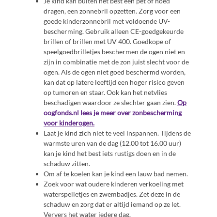
Je kind kan buiten het best een pet of hoed
dragen, een zonnebril opzetten. Zorg voor een
goede kinderzonnebril met voldoende UV-
bescherming. Gebruik alleen CE-goedgekeurde
brillen of brillen met UV 400. Goedkope of
speelgoedbrilletjes beschermen de ogen niet en
zijn in combinatie met de zon juist slecht voor de
ogen. Als de ogen niet goed beschermd worden,
kan dat op latere leeftijd een hoger risico geven
op tumoren en staar. Ook kan het netvlies
beschadigen waardoor ze slechter gaan zien.
Op
oogfonds.nl lees je meer over zonbescherming
voor kinderogen.
Laat je kind zich niet te veel inspannen. Tijdens de
warmste uren van de dag (12.00 tot 16.00 uur)
kan je kind het best iets rustigs doen en in de
schaduw zitten.
Om af te koelen kan je kind een lauw bad nemen.
Zoek voor wat oudere kinderen verkoeling met
waterspelletjes en zwembadjes. Zet deze in de
schaduw en zorg dat er altijd iemand op ze let.
Ververs het water iedere dag.