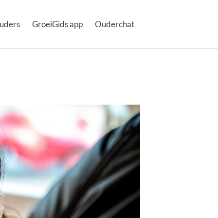
uders
GroeiGids app
Ouderchat