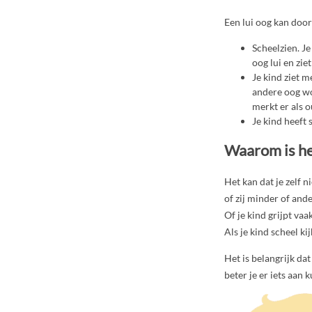
Een lui oog kan doo
Scheelzien. Je
oog lui en zie
Je kind ziet 
andere oog wor
merkt er als 
Je kind heeft 
Waarom is he
Het kan dat je zelf ni
of zij minder of ande
Of je kind grijpt va
Als je kind scheel kij
Het is belangrijk da
beter je er iets aan 