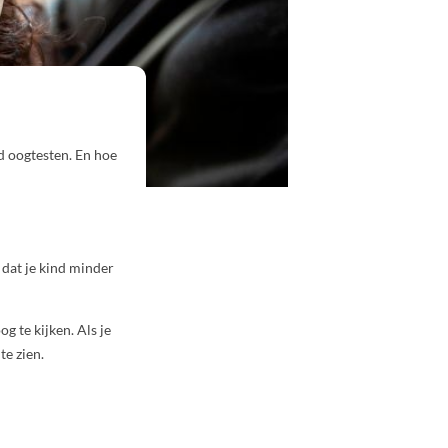
nd oogtesten. En hoe
 dat je kind minder
g te kijken. Als je
te zien.