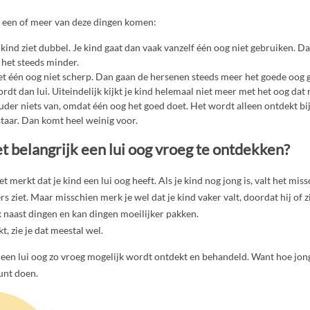
r een of meer van deze dingen komen:
 kind ziet dubbel. Je kind gaat dan vaak vanzelf één oog niet gebruiken. 
t het steeds minder.
met één oog niet scherp. Dan gaan de hersenen steeds meer het goede oog 
dt dan lui. Uiteindelijk kijkt je kind helemaal niet meer met het oog dat n
ouder niets van, omdat één oog het goed doet. Het wordt alleen ontdekt b
staar. Dan komt heel weinig voor.
t belangrijk een lui oog vroeg te ontdekken?
et merkt dat je kind een lui oog heeft. Als je kind nog jong is, valt het miss
rs ziet. Maar misschien merk je wel dat je kind vaker valt, doordat hij of z
ak naast dingen en kan dingen moeilijker pakken.
kt, zie je dat meestal wel.
t een lui oog zo vroeg mogelijk wordt ontdekt en behandeld. Want hoe jonge
kunt doen.