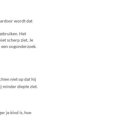
Daardoor wordt dat
gebruiken. Het
iet scherp ziet. Je
ij een oogonderzoek.
chien niet op dat hij
ij minder diepte ziet.
r je kind is, hoe