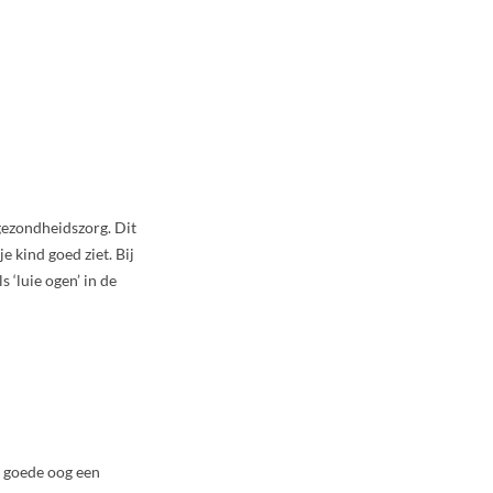
gezondheidszorg. Dit
e kind goed ziet. Bij
 ‘luie ogen’ in de
t goede oog een