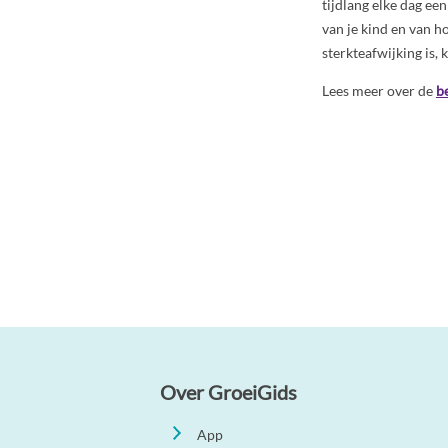
tijdlang elke dag ee
van je kind en van ho
sterkteafwijking is, 
Lees meer over de
b
Over GroeiGids
App