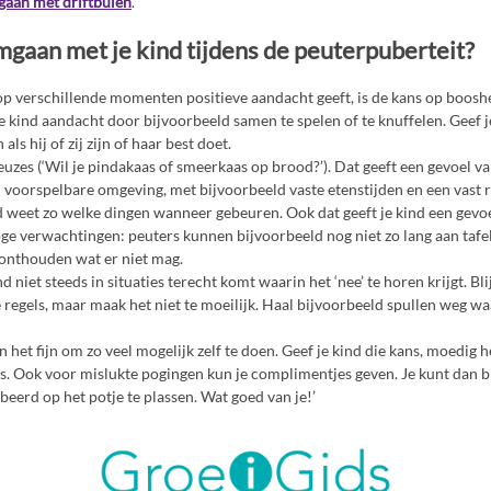
gaan met driftbuien
.
mgaan met je kind tijdens de peuterpuberteit?
d op verschillende momenten positieve aandacht geeft, is de kans op boosh
je kind aandacht door bijvoorbeeld samen te spelen of te knuffelen. Geef j
ls hij of zij zijn of haar best doet.
euzes (‘Wil je pindakaas of smeerkaas op brood?’). Dat geeft een gevoel va
 voorspelbare omgeving, met bijvoorbeeld vaste etenstijden en een vast r
nd weet zo welke dingen wanneer gebeuren. Ook dat geeft je kind een gevoe
oge verwachtingen: peuters kunnen bijvoorbeeld nog niet zo lang aan tafel
 onthouden wat er niet mag.
nd niet steeds in situaties terecht komt waarin het ‘nee’ te horen krijgt. Bl
regels, maar maak het niet te moeilijk. Haal bijvoorbeeld spullen weg waa
 het fijn om zo veel mogelijk zelf te doen. Geef je kind die kans, moedig h
. Ook voor mislukte pogingen kun je complimentjes geven. Je kunt dan b
beerd op het potje te plassen. Wat goed van je!’