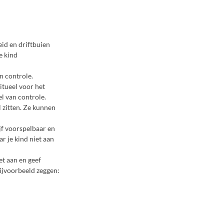
eid en driftbuien
e kind
n controle.
itueel voor het
l van controle.
 zitten. Ze kunnen
ijf voorspelbaar en
r je kind niet aan
et aan en geef
ijvoorbeeld zeggen: