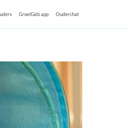
uders
GroeiGids app
Ouderchat