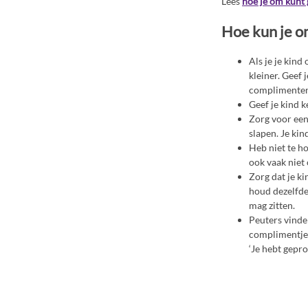
Lees
hoe je om kunt 
Hoe kun je o
Als je je kin
kleiner. Geef 
complimenten a
Geef je kind k
Zorg voor een
slapen. Je ki
Heb niet te h
ook vaak niet
Zorg dat je ki
houd dezelfde 
mag zitten.
Peuters vinden
complimentjes
‘Je hebt gepro