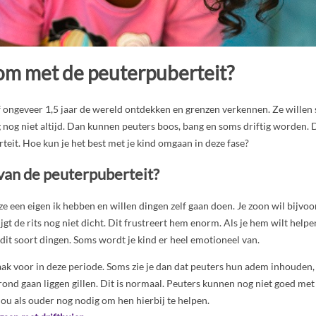
 om met de peuterpuberteit?
 ongeveer 1,5 jaar de wereld ontdekken en grenzen verkennen. Ze willen 
g nog niet altijd. Dan kunnen peuters boos, bang en soms driftig worden.
eit. Hoe kun je het best met je kind omgaan in deze fase?
van de peuterpuberteit?
e een eigen ik hebben en willen dingen zelf gaan doen. Je zoon wil bijvoorb
gt de rits nog niet dicht. Dit frustreert hem enorm. Als je hem wilt helpen,
dit soort dingen. Soms wordt je kind er heel emotioneel van.
ak voor in deze periode. Soms zie je dan dat peuters hun adem inhouden
ond gaan liggen gillen. Dit is normaal. Peuters kunnen nog niet goed me
ou als ouder nog nodig om hen hierbij te helpen.