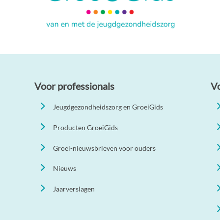
Voor professionals
V
Jeugdgezondheidszorg en GroeiGids
Producten GroeiGids
Groei-nieuwsbrieven voor ouders
Nieuws
Jaarverslagen