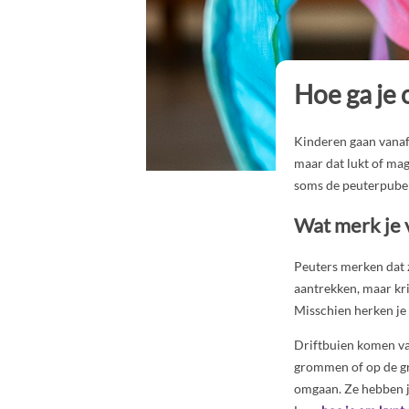
Hoe ga je
Kinderen gaan vanaf
maar dat lukt of ma
soms de peuterpubert
Wat merk je 
Peuters merken dat z
aantrekken, maar krij
Misschien herken je 
Driftbuien komen va
grommen of op de gr
omgaan. Ze hebben j