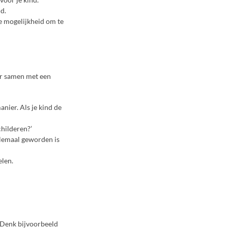
d.
de mogelijkheid om te
ar samen met een
anier. Als je kind de
childeren?’
helemaal geworden is
elen.
. Denk bijvoorbeeld