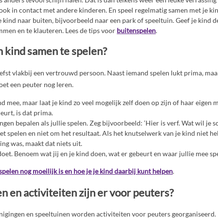
 ook in contact met andere kinderen. En speel regelmatig samen met je kin
 kind naar buiten, bijvoorbeeld naar een park of speeltuin. Geef je kind 
immen en te klauteren. Lees de tips voor
buitenspelen
.
n kind samen te spelen?
iefst vlakbij een vertrouwd persoon. Naast iemand spelen lukt prima, ma
et een peuter nog leren.
d mee, maar laat je kind zo veel mogelijk zelf doen op zijn of haar eigen m
eurt, is dat prima.
ingen bepalen als jullie spelen. Zeg bijvoorbeeld: ‘Hier is verf. Wat wil je s
t spelen en niet om het resultaat. Als het knutselwerk van je kind niet 
ng was, maakt dat niets uit.
doet. Benoem wat jij en je kind doen, wat er gebeurt en waar jullie mee sp
len nog moeilijk is en hoe je je kind daarbij kunt helpen
.
 en activiteiten zijn er voor peuters?
enigingen en speeltuinen worden activiteiten voor peuters georganiseerd