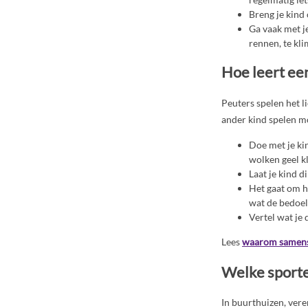
Breng je kind
Ga vaak met je
rennen, te kl
Hoe leert ee
Peuters spelen het l
ander kind spelen mo
Doe met je kin
wolken geel kl
Laat je kind d
Het gaat om he
wat de bedoeli
Vertel wat je 
Lees
waarom samenspe
Welke sporten
In buurthuizen, ver