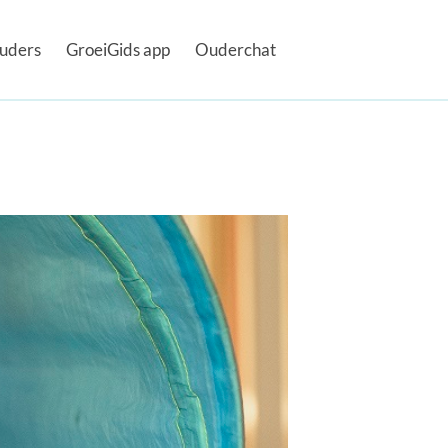
uders
GroeiGids app
Ouderchat