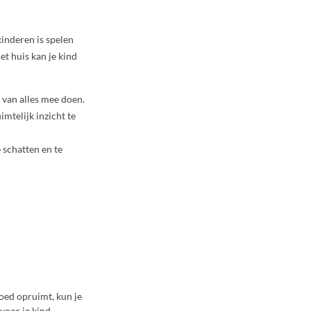
kinderen is spelen
et huis kan je kind
 van alles mee doen.
mtelijk inzicht te
e schatten en te
goed opruimt, kun je
voor je kind.