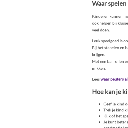
Waar spelen
Kinderen kunnen met 
ook helpen bij klusj
veel doen.
Leuk speelgoed is oo
Bij het stapelen en 
krijgen.
Met een bal rollen en
mikken.
Lees
waar peuters al
Hoe kan je ki
Geef je kind d
Trek je kind k
Kijk of het sp
Je kunt beter 
regelmatig iet