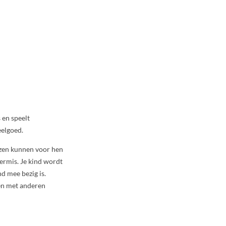
 en speelt
eelgoed.
dozen kunnen voor hen
kermis. Je kind wordt
d mee bezig is.
men met anderen