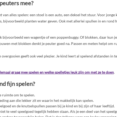
 peuters mee?
van alles spelen: een stoel is een auto, een deksel het stuur. Voor jonge 
es, bijvoorbeeld planten water geven. Ook met allerlei spullen in en rond h
k bijvoorbeeld een wagentje of een poppenbuggy. Of blokken, daar kun je
bouwen met blokken denkt je peuter goed na. Passen en meten helpt om rui
 overgooien geeft ook veel plezier. Je kind leert al spelend afstanden in t
lemaal graag mee spelen en welke spelletjes leuk zijn om met ze te doen
.
nd fijn spelen?
e ruimte om te spelen.
leding aan die lekker zit en waarin het makkelijk kan spelen.
eelgoed en de knutselspullen passen bij je kind en bij zijn of haar leeftijd.
niet te veel speelgoed tegelijk hebben staan. Als je een deel van het speel
s anders tevoorschijn halen. Dat is dan telkens weer een leuke verrassing 