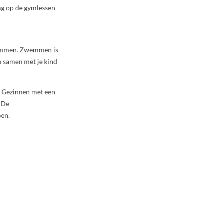
ng op de gymlessen
wemmen. Zwemmen is
on samen met je kind
. Gezinnen met een
 De
oen.