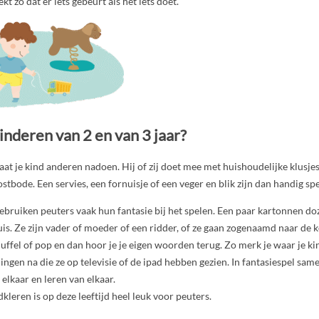
t zo dat er iets gebeurt als het iets doet.
inderen van 2 en van 3 jaar?
gaat je kind anderen nadoen. Hij of zij doet mee met huishoudelijke klusjes
stbode. Een servies, een fornuisje of een veger en blik zijn dan handig sp
gebruiken peuters vaak hun fantasie bij het spelen. Een paar kartonnen 
is. Ze zijn vader of moeder of een ridder, of ze gaan zogenaamd naar de 
ffel of pop en dan hoor je je eigen woorden terug. Zo merk je waar je kin
ingen na die ze op televisie of de ipad hebben gezien. In fantasiespel sa
elkaar en leren van elkaar.
kleren is op deze leeftijd heel leuk voor peuters.