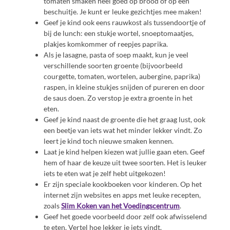
tomaten smaken heel goed op brood of op een
beschuitje. Je kunt er leuke gezichtjes mee maken!
Geef je kind ook eens rauwkost als tussendoortje of
bij de lunch: een stukje wortel, snoeptomaatjes,
plakjes komkommer of reepjes paprika.
Als je lasagne, pasta of soep maakt, kun je veel
verschillende soorten groente (bijvoorbeeld
courgette, tomaten, wortelen, aubergine, paprika)
raspen, in kleine stukjes snijden of pureren en door
de saus doen. Zo verstop je extra groente in het
eten.
Geef je kind naast de groente die het graag lust, ook
een beetje van iets wat het minder lekker vindt. Zo
leert je kind toch nieuwe smaken kennen.
Laat je kind helpen kiezen wat jullie gaan eten. Geef
hem of haar de keuze uit twee soorten. Het is leuker
iets te eten wat je zelf hebt uitgekozen!
Er zijn speciale kookboeken voor kinderen. Op het
internet zijn websites en apps met leuke recepten,
zoals
Slim Koken van het Voedingscentrum
.
Geef het goede voorbeeld door zelf ook afwisselend
te eten. Vertel hoe lekker je iets vindt.