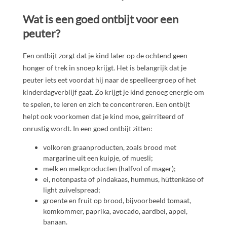
Wat is een goed ontbijt voor een
peuter?
Een ontbijt zorgt dat je kind later op de ochtend geen
honger of trek in snoep krijgt. Het is belangrijk dat je
peuter iets eet voordat hij naar de speelleergroep of het
kinderdagverblijf gaat. Zo krijgt je kind genoeg energie om
te spelen, te leren en zich te concentreren. Een ontbijt
helpt ook voorkomen dat je kind moe, geïrriteerd of
onrustig wordt. In een goed ontbijt zitten:
volkoren graanproducten, zoals brood met
margarine uit een kuipje, of muesli;
melk en melkproducten (halfvol of mager);
ei, notenpasta of pindakaas, hummus, hüttenkäse of
light zuivelspread;
groente en fruit op brood, bijvoorbeeld tomaat,
komkommer, paprika, avocado, aardbei, appel,
banaan.