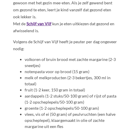
gewoon met het gezin mee-eten. Als je zelf gewend bent
om gezond te eten, leert je kind vanzelf dat gezond eten
ook lekker is.
Met de
Schijf van Vijf
kun je eten uitkiezen dat gezond en
afwisselend is.
Volgens de Schijf van Vijf heeft je peuter per dag ongeveer
nodig:
volkoren of bruin brood met zachte margarine (2-3
sneetjes)
notenpasta voor op brood (15 gram)
melk of melkproducten (2-3 bekertjes, 300 ml in
totaal)
fruit (1-2 keer, 150 gram in totaal)
aardappels (1-2 stuks/50-100 gram) of rijst of pasta
(1-2 opscheplepels/50-100 gram)
groente (1-2 opscheplepels/50-100 gram)
vlees, vis of ei (50 gram) of peulvruchten (een halve
opscheplepel), klaargemaakt in olie of zachte
margarine uit een fles