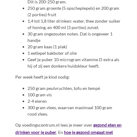
Dit is 200-250 gram.
250 gram groente (5 opscheplepels) en 200 gram
(2 porties) fruit
1,4 tot 1,8 liter drinken: water, thee zonder suiker
of honing, en 400 ml (3 porties) zuivel.
30 gram ongezouten noten. Dat is ongeveer 1
handje
20 gram kaas (1 plak)
1 eetlepel bakboter of olie
Geef je puber 10 microgram vitamine D extra als
hij of zij een donkere huidskleur heeft.
Per week heeft je kind nodig:
250 gram peulvruchten, tofu en tempé
100 gram vis
2-4 eieren
300 gram vlees, waarvan maximaal 100 gram
rood vlees.
Op voedingscentrum.nl lees je meer over
gezond eten en
drinken voor je puber
. En
hoe je gezond omgaat met