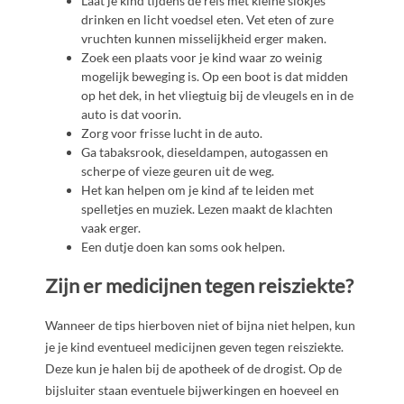
Laat je kind tijdens de reis met kleine slokjes
drinken en licht voedsel eten. Vet eten of zure
vruchten kunnen misselijkheid erger maken.
Zoek een plaats voor je kind waar zo weinig
mogelijk beweging is. Op een boot is dat midden
op het dek, in het vliegtuig bij de vleugels en in de
auto is dat voorin.
Zorg voor frisse lucht in de auto.
Ga tabaksrook, dieseldampen, autogassen en
scherpe of vieze geuren uit de weg.
Het kan helpen om je kind af te leiden met
spelletjes en muziek. Lezen maakt de klachten
vaak erger.
Een dutje doen kan soms ook helpen.
Zijn er medicijnen tegen reisziekte?
Wanneer de tips hierboven niet of bijna niet helpen, kun
je je kind eventueel medicijnen geven tegen reisziekte.
Deze kun je halen bij de apotheek of de drogist. Op de
bijsluiter staan eventuele bijwerkingen en hoeveel en