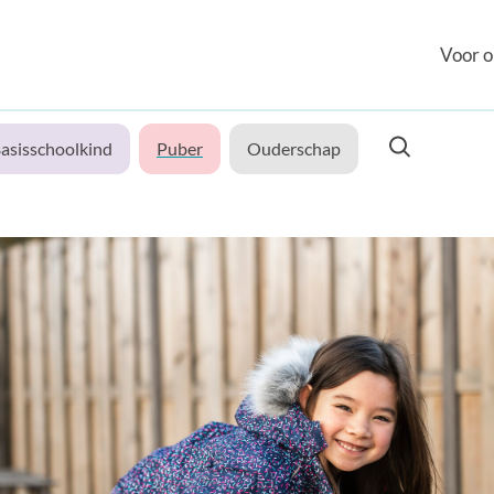
Voor o
asisschoolkind
Puber
Ouderschap