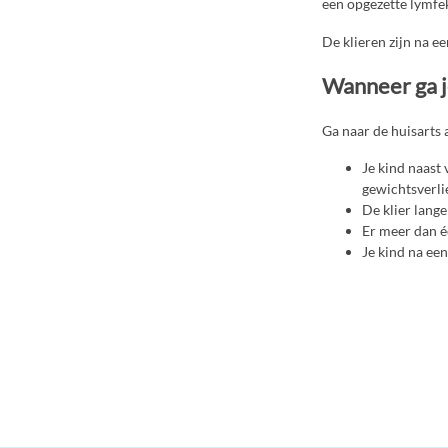
een opgezette lymfek
De klieren zijn na e
Wanneer ga j
Ga naar de huisarts a
Je kind naast 
gewichtsverli
De klier lange
Er meer dan éé
Je kind na ee