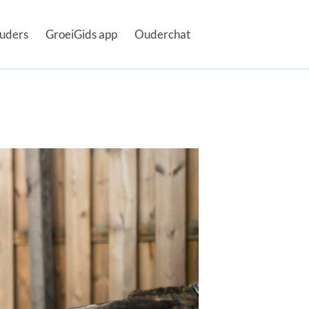
uders
GroeiGids app
Ouderchat