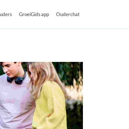
uders
GroeiGids app
Ouderchat