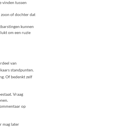
e vinden tussen
je zoon of dochter dat
itbarstingen kunnen
 lukt om een ruzie
ordeel van
elkaars standpunten.
ng. Of bedenkt zelf
oestaat. Vraag
enen.
 commentaar op
r mag later