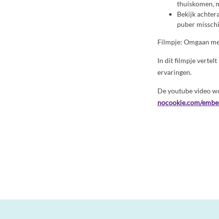
thuiskomen, 
Bekijk achter
puber misschi
Filmpje: Omgaan met
In dit filmpje verte
ervaringen.
De youtube video wo
nocookie.com/embe