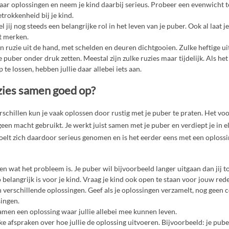
ar oplossingen en neem je kind daarbij serieus. Probeer een evenwicht t
trokkenheid bij je kind.
l jij nog steeds een belangrijke rol in het leven van je puber. Ook al laat 
t merken.
n ruzie uit de hand, met schelden en deuren dichtgooien. Zulke heftige u
 puber onder druk zetten. Meestal zijn zulke ruzies maar tijdelijk. Als het
te lossen, hebben jullie daar allebei iets aan.
uzies samen goed op?
schillen kun je vaak oplossen door rustig met je puber te praten. Het vo
 geen macht gebruikt. Je werkt juist samen met je puber en verdiept je in 
oelt zich daardoor serieus genomen en is het eerder eens met een oplossi
n wat het probleem is. Je puber wil bijvoorbeeld langer uitgaan dan jij t
belangrijk is voor je kind. Vraag je kind ook open te staan voor jouw red
verschillende oplossingen. Geef als je oplossingen verzamelt, nog geen
singen.
amen een oplossing waar jullie allebei mee kunnen leven.
e afspraken over hoe jullie de oplossing uitvoeren. Bijvoorbeeld: je pube