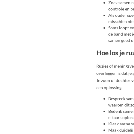
Zoek samen na
controle en be
Als ouder spee
misschien nie
Soms loopt ee
de band met je
samen goed op 
Hoe los je r
Ruzies of meningsver
overleggen is dat je
Je zoon of dochter v
een oplossing.
Bespreek same
waarom dit zo 
Bedenk samen 
elkaars oplos
Kies daarna s
Maak duidelijk