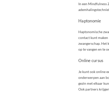
In een Mindfulness Z
ademhalingstechniek
Haptonomie
Haptonomische zwang
contact kunt maken 
zwangerschap. Het k
op te vangen en te o
Online cursus
Je kunt ook online 
onderwerpen aan bod
gezin met elkaar ku
Ook partners krijgen