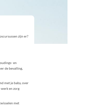
scursussen zijn er?
houdings- en
ver de bevalling,
nd met je baby, over
e werk en zorg
twisselen met