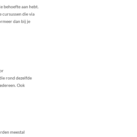
je behoefte aan hebt.
e cursussen die via
rmeer dan bij je
or
ie rond dezelfde
 iedereen. Ook
orden meestal