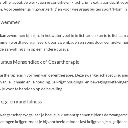
siotherapeut. Je werkt aan je conditie en kracht. Er is extra aandacht voo
 Voorbeelden zijn ‘ZwangerFit’ en voor wie graag buiten sport ‘Mom in B
szwemmen
kan zwemmen fijn zijn. In het water voel je je lichter en kun je je lichaa
en wordt georganiseerd door zwembaden en soms door een ziekenhuis. 
e aanvulling zijn op een andere cursus.
ursus Mensendieck of Cesartherapie
rtherapie zijn vormen van oefentherapie. Deze zwangerschapscursussen
an je lichaam en je houding. Je krijgt houdings- en bewegingsoefeningen
je voor te bereiden op de bevalling.
oga en mindfulness
wangerschapsyoga leer je hoe je je kunt ontspannen tijdens de zwangersc
eningen krijgen zodat je bijvoorbeeld minder last krijgt van je rug tijde