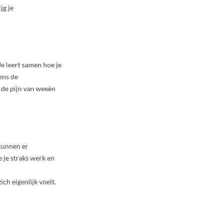
jg je
e leert samen hoe je
ens de
 de pijn van weeën
 kunnen er
 je straks werk en
ch eigenlijk voelt.