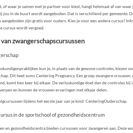
st, of waar je samen met je partner voor kiest, hangt helemaal af van waar 
ij jou in de buurt wordt aangeboden. Dat is verschillend per gemeente. D
angeboden zijn gratis voor ouders. Kies je voor een andere cursus? Info
de cursus wordt vergoed.
 van zwangerschapscursussen
erschap
oskundigenpraktijken kun je, in plaats van de gewone controles, kiezen vo
ap. Dit heet soms Centering Pregnancy. Een groep zwangere vrouwen, d
nd, komt tien keer bij elkaar. De verloskundige doet dan de controles bij
erpen en kunnen de vrouwen ervaringen met elkaar delen.
lgcursussen tijdens het eerste jaar van je kind: CenteringOuderschap.
rsus in de sportschool of gezondheidscentrum
en en gezondheidscentra bieden cursussen voor zwangeren aan. Deze w