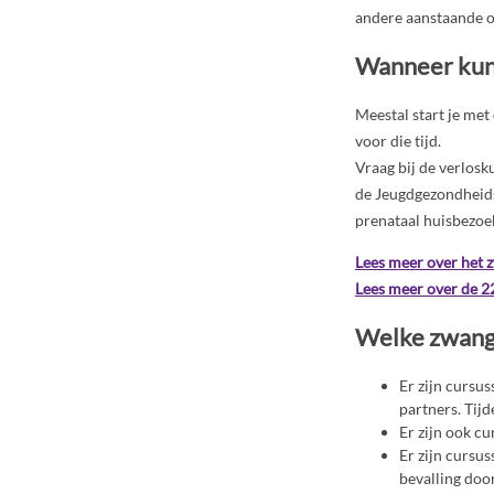
andere aanstaande o
Wanneer kun 
Meestal start je met
voor die tijd.
Vraag bij de verlosk
de Jeugdgezondheidsz
prenataal huisbezoek
Lees meer over het 
Lees meer over de 22
Welke zwange
Er zijn cursu
partners. Tijd
Er zijn ook c
Er zijn cursus
bevalling doo