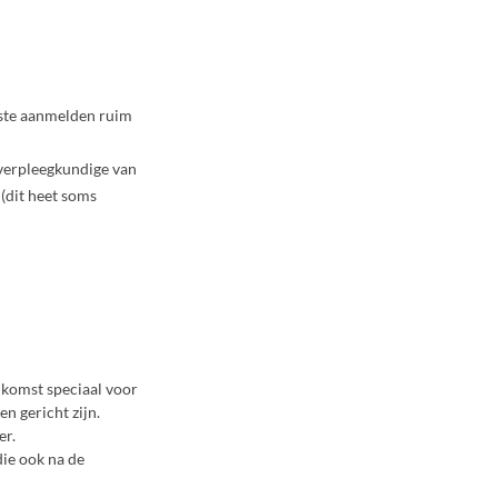
beste aanmelden ruim
dverpleegkundige van
(dit heet soms
nkomst speciaal voor
n gericht zijn.
er.
die ook na de