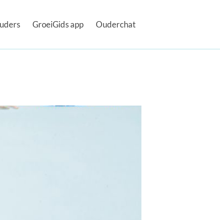
uders
GroeiGids app
Ouderchat