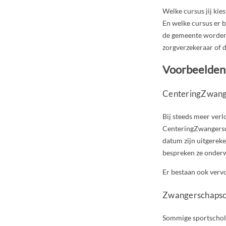
Welke cursus jij kie
En welke cursus er b
de gemeente worden a
zorgverzekeraar of 
Voorbeelden
CenteringZwang
Bij steeds meer verl
CenteringZwangersch
datum zijn uitgereke
bespreken ze onderw
Er bestaan ook vervo
Zwangerschapscu
Sommige sportschol