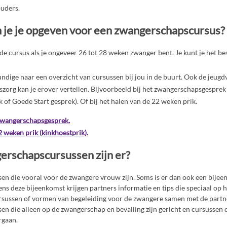
uders.
je je opgeven voor een zwangerschapscursus?
 de cursus als je ongeveer 26 tot 28 weken zwanger bent. Je kunt je het 
undige naar een overzicht van cursussen bij jou in de buurt. Ook de jeug
org kan je erover vertellen. Bijvoorbeeld bij het zwangerschapsgesprek 
 of Goede Start gesprek). Of bij het halen van de 22 weken prik.
zwangerschapsgesprek.
 weken prik (kinkhoestprik).
rschapscursussen zijn er?
ssen die vooral voor de zwangere vrouw zijn. Soms is er dan ook een bijee
ens deze bijeenkomst krijgen partners informatie en tips die speciaal op he
ursussen of vormen van begeleiding voor de zwangere samen met de partn
sen die alleen op de zwangerschap en bevalling zijn gericht en cursussen 
rgaan.