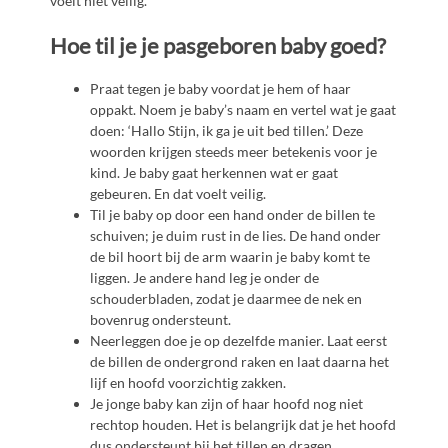
voelt niet veilig.
Hoe til je je pasgeboren baby goed?
Praat tegen je baby voordat je hem of haar
oppakt. Noem je baby’s naam en vertel wat je gaat
doen: ‘Hallo Stijn, ik ga je uit bed tillen.’ Deze
woorden krijgen steeds meer betekenis voor je
kind. Je baby gaat herkennen wat er gaat
gebeuren. En dat voelt veilig.
Til je baby op door een hand onder de billen te
schuiven; je duim rust in de lies. De hand onder
de bil hoort bij de arm waarin je baby komt te
liggen. Je andere hand leg je onder de
schouderbladen, zodat je daarmee de nek en
bovenrug ondersteunt.
Neerleggen doe je op dezelfde manier. Laat eerst
de billen de ondergrond raken en laat daarna het
lijf en hoofd voorzichtig zakken.
Je jonge baby kan zijn of haar hoofd nog niet
rechtop houden. Het is belangrijk dat je het hoofd
dus ondersteunt bij het tillen en dragen.