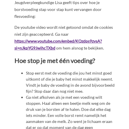
Jeugdverpleegkundige Lisa geeft tips over hoe je
borstvoeding stap voor stap kunt vervangen door
flesvoeding:
De youtube video wordt niet getoond omdat de cookies
niet zijn geaccepteerd. Ga naar
https://www.youtube.com/embed/KQzdps9zvsA?
si=nJkpYG9JwihcTXbd
om hem alsnog te bekijken.
Hoe stop je met één voeding?
Stop eerst met de voeding die jou het minst goed
uitkomt of die je baby het minst makkelijk neemt.
Vindt je baby de voeding in de avond bijvoorbeeld
fijn? Stop daar dan nog niet mee.
Ga niet afkolven als je met een voeding wilt
stoppen. Haal alleen een beetje melk weg om de
druk van je borsten af te halen. Doe dat elke dag
iets minder. Een volle borst remt namelijk het
aanmaken van de melk. Zo went je lichaam eraan
dat er op dat moment van de dag geen