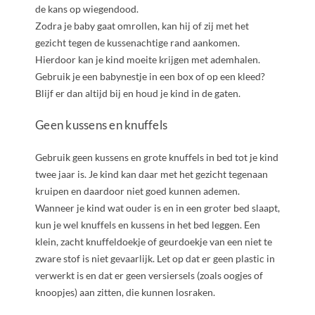
de kans op wiegendood.
Zodra je baby gaat omrollen, kan hij of zij met het
gezicht tegen de kussenachtige rand aankomen.
Hierdoor kan je kind moeite krijgen met ademhalen.
Gebruik je een babynestje in een box of op een kleed?
Blijf er dan altijd bij en houd je kind in de gaten.
Geen kussens en knuffels
Gebruik geen kussens en grote knuffels in bed tot je kind
twee jaar is. Je kind kan daar met het gezicht tegenaan
kruipen en daardoor niet goed kunnen ademen.
Wanneer je kind wat ouder is en in een groter bed slaapt,
kun je wel knuffels en kussens in het bed leggen. Een
klein, zacht knuffeldoekje of geurdoekje van een niet te
zware stof is niet gevaarlijk. Let op dat er geen plastic in
verwerkt is en dat er geen versiersels (zoals oogjes of
knoopjes) aan zitten, die kunnen losraken.