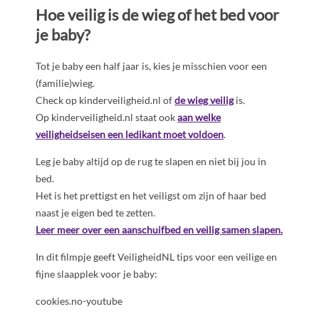
Hoe veilig is de wieg of het bed voor
je baby?
Tot je baby een half jaar is, kies je misschien voor een
(familie)wieg.
Check op kinderveiligheid.nl of
de wieg veilig
is.
Op kinderveiligheid.nl staat ook
aan welke
veiligheidseisen een ledikant moet voldoen
.
Leg je baby altijd op de rug te slapen en niet bij jou in
bed.
Het is het prettigst en het veiligst om zijn of haar bed
naast je eigen bed te zetten.
Leer meer over een aanschuifbed en veilig samen slapen.
In dit filmpje geeft VeiligheidNL tips voor een veilige en
fijne slaapplek voor je baby:
cookies.no-youtube