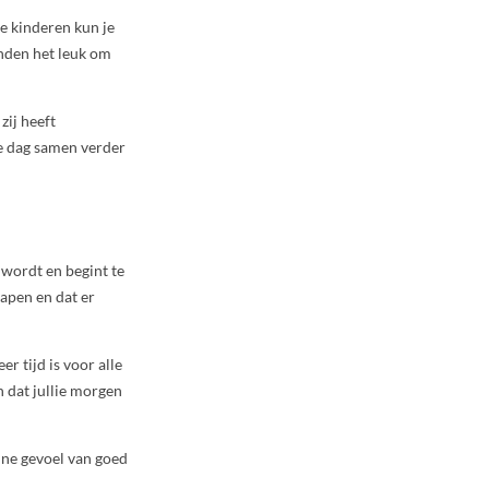
e kinderen kun je
inden het leuk om
zij heeft
nde dag samen verder
g wordt en begint te
lapen en dat er
r tijd is voor alle
n dat jullie morgen
jne gevoel van goed