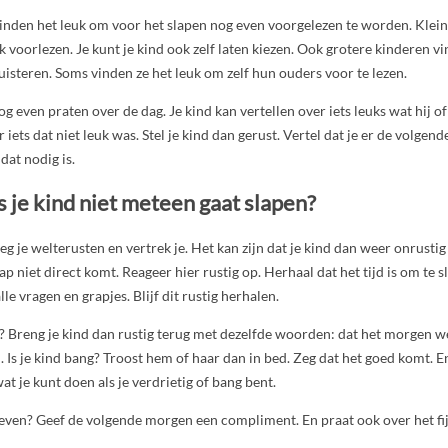
vinden het leuk om voor het slapen nog even voorgelezen te worden. Klein
k voorlezen. Je kunt je kind ook zelf laten kiezen. Ook grotere kinderen v
luisteren. Soms vinden ze het leuk om zelf hun ouders voor te lezen.
 even praten over de dag. Je kind kan vertellen over iets leuks wat hij of 
iets dat niet leuk was. Stel je kind dan gerust. Vertel dat je er de volge
 dat nodig is.
s je kind niet meteen gaat slapen?
eg je welterusten en vertrek je. Het kan zijn dat je kind dan weer onrusti
p niet direct komt. Reageer hier rustig op. Herhaal dat het tijd is om te s
lle vragen en grapjes. Blijf dit rustig herhalen.
? Breng je kind dan rustig terug met dezelfde woorden: dat het morgen wee
. Is je kind bang? Troost hem of haar dan in bed. Zeg dat het goed komt. E
t je kunt doen als je verdrietig of bang bent.
bleven? Geef de volgende morgen een compliment. En praat ook over het fi