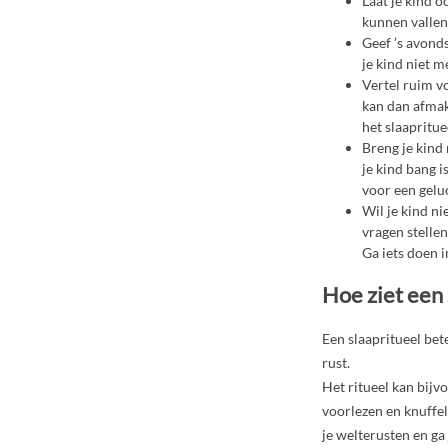
Laat je kind 
kunnen vallen
Geef ’s avonds
je kind niet m
Vertel ruim vo
kan dan afmak
het slaapritue
Breng je kind 
je kind bang i
voor een gelu
Wil je kind nie
vragen stellen
Ga iets doen i
Hoe ziet een 
Een slaapritueel bete
rust.
Het ritueel kan bijv
voorlezen en knuffel
je welterusten en ga 