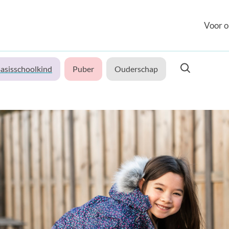
Voor o
asisschoolkind
Puber
Ouderschap