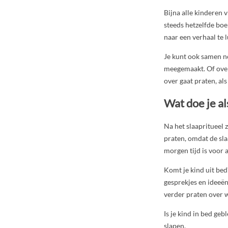
Bijna alle kinderen 
steeds hetzelfde boe
naar een verhaal te 
Je kunt ook samen nog
meegemaakt. Of over 
over gaat praten, als
Wat doe je al
Na het slaapritueel z
praten, omdat de slaa
morgen tijd is voor a
Komt je kind uit bed
gesprekjes en ideeën
verder praten over wa
Is je kind in bed ge
slapen.