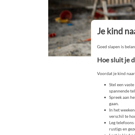
Je kind n
Goed slapen is belang
Hoe sluit je d
Voordat je kind naar 
Stel een vaste
spannende tele
Spreek aan het
gaan.
In het weeken
verschil te h
Leg telefoons 
rustigs en gez