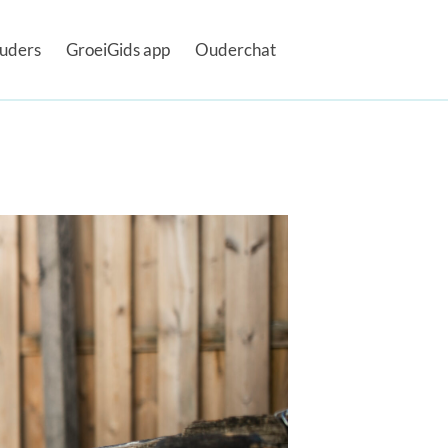
uders
GroeiGids app
Ouderchat