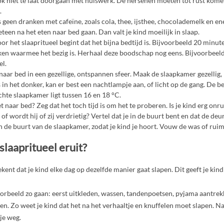
ook niet te laat doorgaan met huiswerk. De hersenen moeten tot rust kome
.
 geen dranken met cafeïne, zoals cola, thee, ijsthee, chocolademelk en en
eteen na het eten naar bed gaan. Dan valt je kind moeilijk in slaap.
or het slaapritueel begint dat het bijna bedtijd is. Bijvoorbeeld 20 minute
en waarmee het bezig is. Herhaal deze boodschap nog eens. Bijvoorbeel
el.
naar bed in een gezellige, ontspannen sfeer. Maak de slaapkamer gezellig, 
s in het donker, kan er best een nachtlampje aan, of licht op de gang. De 
chte slaapkamer ligt tussen 16 en 18 °C.
t naar bed? Zeg dat het toch tijd is om het te proberen. Is je kind erg onrust
 of wordt hij of zij verdrietig? Vertel dat je in de buurt bent en dat de de
n de buurt van de slaapkamer, zodat je kind je hoort. Vouw de was of rui
slaapritueel eruit?
kent dat je kind elke dag op dezelfde manier gaat slapen. Dit geeft je kind
oorbeeld zo gaan: eerst uitkleden, wassen, tandenpoetsen, pyjama aantrek
en. Zo weet je kind dat het na het verhaaltje en knuffelen moet slapen. Na
je weg.