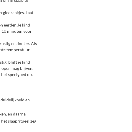
n om in slaap te
ergiedrankjes. Laat
n eerder. Je kind
d 10 minuten voor
rustig en donker. Als
beste temperatuur
ig, blijft je kind
ur open mag blijven.
m het speelgoed op.
 duidelijkheid en
ken, en daarna
 het slaapritueel zeg