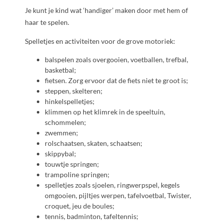
Je kunt je kind wat ‘handiger’ maken door met hem of
haar te spelen.
Spelletjes en activiteiten voor de grove motoriek:
balspelen zoals overgooien, voetballen, trefbal,
basketbal;
fietsen. Zorg ervoor dat de fiets niet te groot is;
steppen, skelteren;
hinkelspelletjes;
klimmen op het klimrek in de speeltuin,
schommelen;
zwemmen;
rolschaatsen, skaten, schaatsen;
skippybal;
touwtje springen;
trampoline springen;
spelletjes zoals sjoelen, ringwerpspel, kegels
omgooien, pijltjes werpen, tafelvoetbal, Twister,
croquet, jeu de boules;
tennis, badminton, tafeltennis;