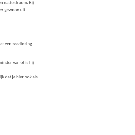
en natte droom. Bij
 er gewoon uit
wat een zaadlozing
minder van of is hij
k dat je hier ook als