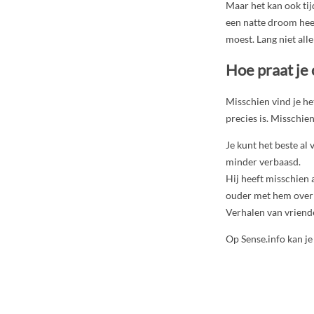
Maar het kan ook tij
een natte droom heef
moest. Lang niet all
Hoe praat je
Misschien vind je he
precies is. Misschie
Je kunt het beste al 
minder verbaasd.
Hij heeft misschien 
ouder met hem over pr
Verhalen van vriende
Op Sense.info kan j