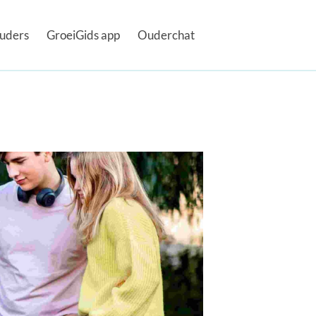
uders
GroeiGids app
Ouderchat