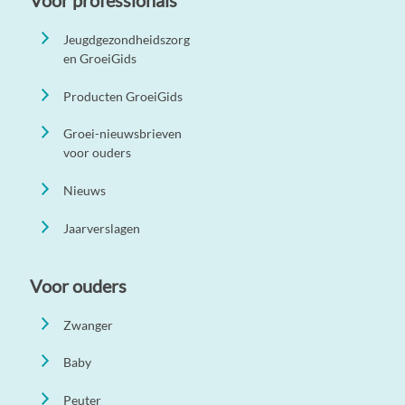
Voor professionals
Jeugdgezondheidszorg
en GroeiGids
Producten GroeiGids
Groei-nieuwsbrieven
voor ouders
Nieuws
Jaarverslagen
Voor ouders
Zwanger
Baby
Peuter