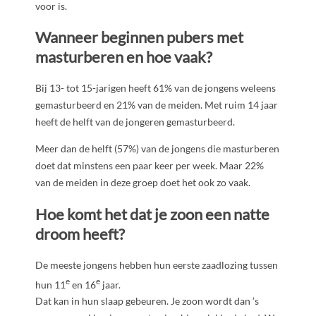
voor is.
Wanneer beginnen pubers met
masturberen en hoe vaak?
Bij 13- tot 15-jarigen heeft 61% van de jongens weleens
gemasturbeerd en 21% van de meiden. Met ruim 14 jaar
heeft de helft van de jongeren gemasturbeerd.
Meer dan de helft (57%) van de jongens die masturberen
doet dat minstens een paar keer per week. Maar 22%
van de meiden in deze groep doet het ook zo vaak.
Hoe komt het dat je zoon een natte
droom heeft?
De meeste jongens hebben hun eerste zaadlozing tussen
e
e
hun 11
en 16
jaar.
Dat kan in hun slaap gebeuren. Je zoon wordt dan ’s