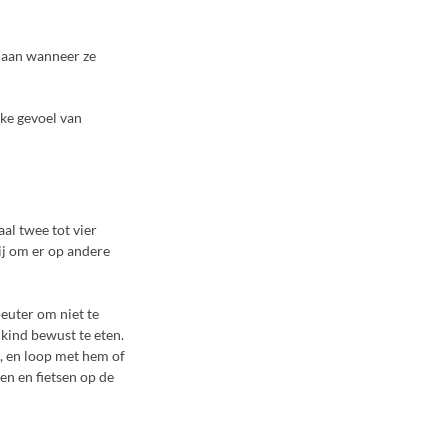
d aan wanneer ze
jke gevoel van
al twee tot vier
zij om er op andere
euter om niet te
e kind bewust te eten.
n, en loop met hem of
en en fietsen op de