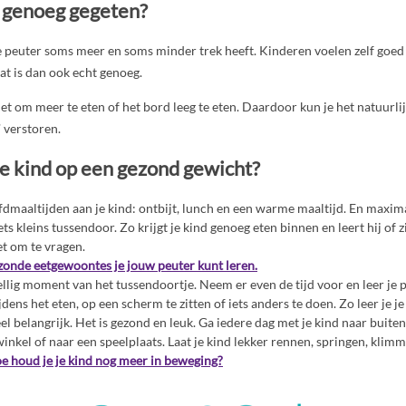
d genoeg gegeten?
je peuter soms meer en soms minder trek heeft. Kinderen voelen zelf goe
t is dan ook echt genoeg.
iet om meer te eten of het bord leeg te eten. Daardoor kun je het natuurli
’ verstoren.
je kind op een gezond gewicht?
fdmaaltijden aan je kind: ontbijt, lunch en een warme maaltijd. En maxima
ets kleins tussendoor. Zo krijgt je kind genoeg eten binnen en leert hij of 
t om te vragen.
zonde eetgewoontes je jouw peuter kunt leren.
llig moment van het tussendoortje. Neem er even de tijd voor en leer je p
jdens het eten, op een scherm te zitten of iets anders te doen. Zo leer je j
l belangrijk. Het is gezond en leuk. Ga iedere dag met je kind naar buite
inkel of naar een speelplaats. Laat je kind lekker rennen, springen, klimm
e houd je je kind nog meer in beweging?