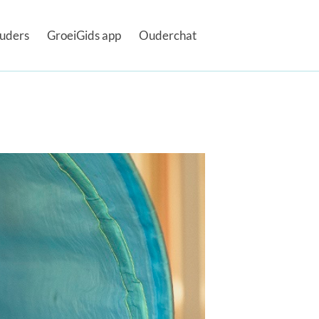
uders
GroeiGids app
Ouderchat