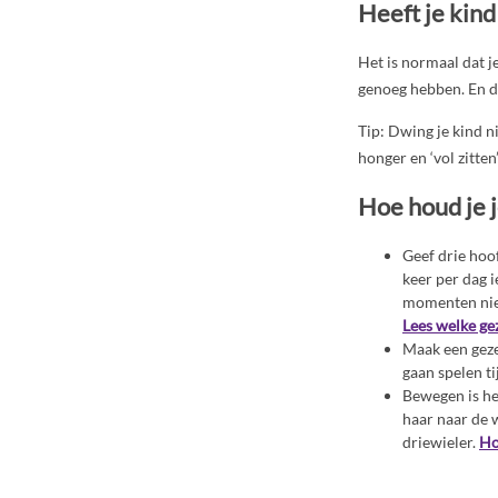
Heeft je kin
Het is normaal dat 
genoeg hebben. En da
Tip: Dwing je kind n
honger en ‘vol zitten
Hoe houd je 
Geef drie hoo
keer per dag i
momenten nie
Lees welke ge
Maak een geze
gaan spelen ti
Bewegen is hee
haar naar de w
driewieler.
Ho