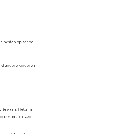
en pesten op school
kind andere kinderen
d te gaan. Het zijn
n pesten, krijgen