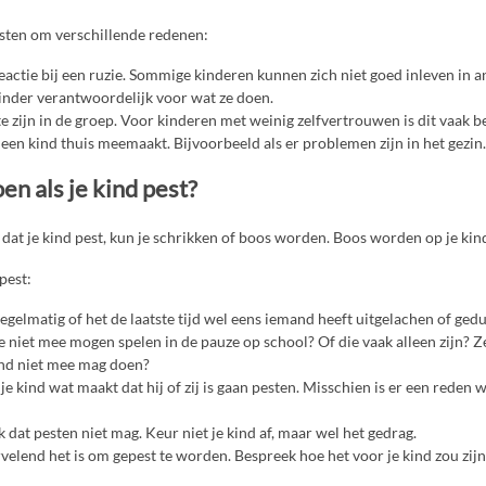
ten om verschillende redenen:
eactie bij een ruzie. Sommige kinderen kunnen zich niet goed inleven in 
inder verantwoordelijk voor wat ze doen.
 zijn in de groep. Voor kinderen met weinig zelfvertrouwen is dit vaak be
een kind thuis meemaakt. Bijvoorbeeld als er problemen zijn in het gezin.
en als je kind pest?
 dat je kind pest, kun je schrikken of boos worden. Boos worden op je kind
 pest:
egelmatig of het de laatste tijd wel eens iemand heeft uitgelachen of ged
ie niet mee mogen spelen in de pauze op school? Of die vaak alleen zijn? 
ind niet mee mag doen?
e kind wat maakt dat hij of zij is gaan pesten. Misschien is er een reden w
 dat pesten niet mag. Keur niet je kind af, maar wel het gedrag.
rvelend het is om gepest te worden. Bespreek hoe het voor je kind zou zij