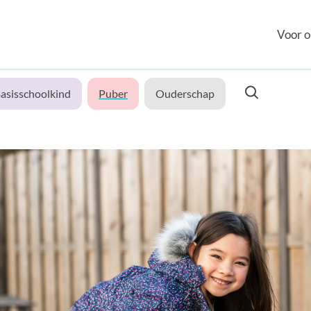
Voor o
asisschoolkind
Puber
Ouderschap