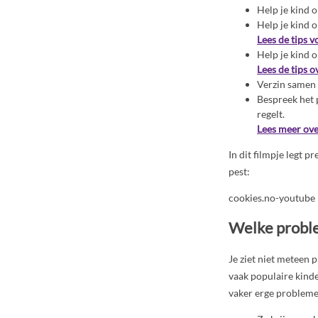
Help je kind 
Help je kind 
Lees de tips v
Help je kind 
Lees de tips o
Verzin samen 
Bespreek het 
regelt.
Lees meer ove
In dit filmpje legt p
pest:
cookies.no-youtube
Welke proble
Je ziet niet meteen p
vaak populaire kinde
vaker erge probleme