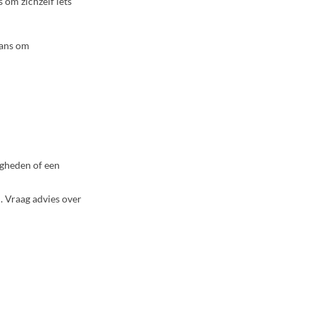
 om zichzelf iets
kans om
igheden of een
. Vraag advies over