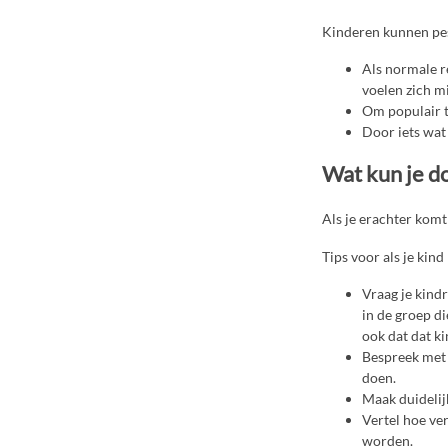
Kinderen kunnen pes
Als normale r
voelen zich m
Om populair te
Door iets wat 
Wat kun je do
Als je erachter komt
Tips voor als je kind
Vraag je kindr
in de groep d
ook dat dat k
Bespreek met j
doen.
Maak duidelijk
Vertel hoe ve
worden.