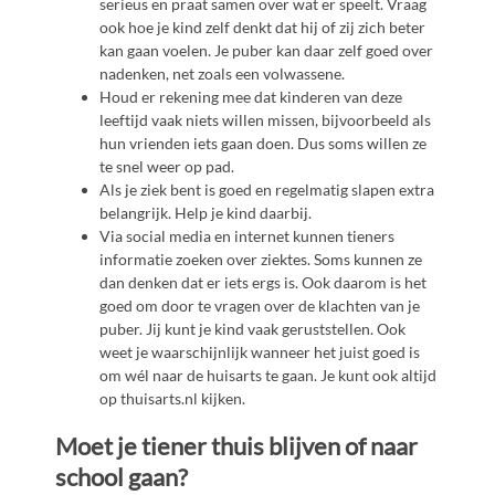
serieus en praat samen over wat er speelt. Vraag
ook hoe je kind zelf denkt dat hij of zij zich beter
kan gaan voelen. Je puber kan daar zelf goed over
nadenken, net zoals een volwassene.
Houd er rekening mee dat kinderen van deze
leeftijd vaak niets willen missen, bijvoorbeeld als
hun vrienden iets gaan doen. Dus soms willen ze
te snel weer op pad.
Als je ziek bent is goed en regelmatig slapen extra
belangrijk. Help je kind daarbij.
Via social media en internet kunnen tieners
informatie zoeken over ziektes. Soms kunnen ze
dan denken dat er iets ergs is. Ook daarom is het
goed om door te vragen over de klachten van je
puber. Jij kunt je kind vaak geruststellen. Ook
weet je waarschijnlijk wanneer het juist goed is
om wél naar de huisarts te gaan. Je kunt ook altijd
op thuisarts.nl kijken.
Moet je tiener thuis blijven of naar
school gaan?