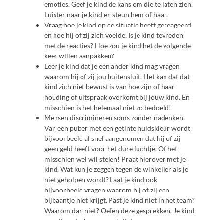
emoties. Geef je kind de kans om die te laten zien.
Luister naar je kind en steun hem of haar.
Vraag hoe je kind op de situatie heeft gereageerd
en hoe hij of zij zich voelde. Is je kind tevreden
met de reacties? Hoe zou je kind het de volgende
keer willen aanpakken?
Leer je kind dat je een ander kind mag vragen
waarom hij of zij jou buitensluit. Het kan dat dat
kind zich niet bewust is van hoe zijn of haar
houding of uitspraak overkomt bij jouw kind. En
misschien is het helemaal niet zo bedoeld!
Mensen discrimineren soms zonder nadenken.
Van een puber met een getinte huidskleur wordt
bijvoorbeeld al snel aangenomen dat hij of zij
geen geld heeft voor het dure luchtje. Of het
misschien wel wil stelen! Praat hierover met je
kind. Wat kun je zeggen tegen de winkelier als je
niet geholpen wordt? Laat je kind ook
bijvoorbeeld vragen waarom hij of zij een
bijbaantje niet krijgt. Past je kind niet in het team?
Waarom dan niet? Oefen deze gesprekken. Je kind