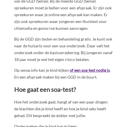
van de GGD (Sense). Bij de meeste GGD (Sense)
spreekuren moet je bellen voor een afspraak. Er zijn ook
spreekuren waar je online een afspraak kan maken. Er
zijn ook spreekuren waar jongeren een thuistest voor
chlamydia en gonorroe kunnen aanvragen.
Bij de GGD zijn testen en behandeling gratis. Je kunt ook
naar de huisarts voor een soa-onderzoek. Daar valt het
onderzoek onder de basisverzekering. Bij jongeren vanaf
18 jaar moet je wel het eigen risico betalen.
Op sense.info kan je kind kijken
of een soa-test nodig is
.
En een afspraak maken bij een GGD in de buurt.
Hoe gaat een soa-test?
Hoe het onderzoek gaat, hangt af van een paar dingen:
de klachten die je kind heeft en hoe je kind seks heeft
gehad. Dit bespreekt de dokter met jullie.
Onderzoeken die je kind kan krijgen: