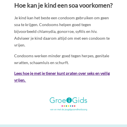
Hoe kan je kind een soa voorkomen?
Je kind kan het beste een condoom gebruiken om geen
soa te krijgen. Condooms helpen goed tegen
bijvoorbeeld chlamydia, gonorroe, syfilis en hiv.
Adviseer je kind daarom altijd om met een condoom te
vrijen.
Condooms werken minder goed tegen herpes, genitale
wratten, schaamluis en schurft.
Lees hoe je met je tiener kunt praten over seks en veilig
vrijen.