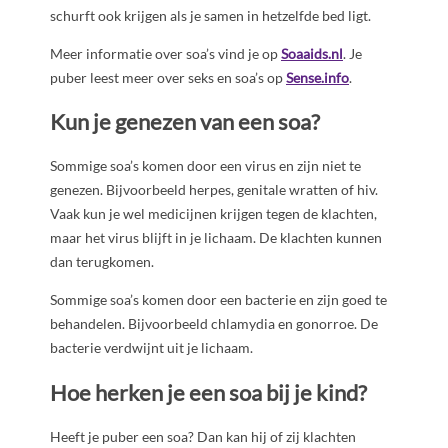
schurft ook krijgen als je samen in hetzelfde bed ligt.
Meer informatie over soa’s vind je op
Soaaids.nl
. Je
puber leest meer over seks en soa’s op
Sense.info
.
Kun je genezen van een soa?
Sommige soa’s komen door een virus en zijn niet te
genezen. Bijvoorbeeld herpes, genitale wratten of hiv.
Vaak kun je wel medicijnen krijgen tegen de klachten,
maar het virus blijft in je lichaam. De klachten kunnen
dan terugkomen.
Sommige soa’s komen door een bacterie en zijn goed te
behandelen. Bijvoorbeeld chlamydia en gonorroe. De
bacterie verdwijnt uit je lichaam.
Hoe herken je een soa bij je kind?
Heeft je puber een soa? Dan kan hij of zij klachten