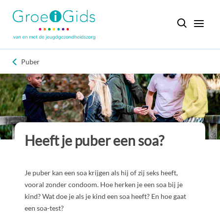
Puber
Heeft je puber een soa?
Je puber kan een soa krijgen als hij of zij seks heeft,
vooral zonder condoom. Hoe herken je een soa bij je
kind? Wat doe je als je kind een soa heeft? En hoe gaat
een soa-test?