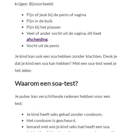
krijgen. Bijvoorbeeld:
Pijn of jeuk bij de penis of vagina
Pijn in de buik
Pijn bij het plassen
Veel of ander vocht uit de vagina, dit heet
afscheiding
.
Vocht uit de penis
Je kind kan ook een soa hebben zonder klachten. Denk je
dat je kind een soa kan hebben? Met een soa-test weet je
het zeker.
Waarom een soa-test?
Je puber kan verschillende redenen hebben voor een
test:
Je kind heeft seks gehad zonder condoom.
Het condoom is gescheurd.
Iemand met wie je kind seks had heeft een soa.