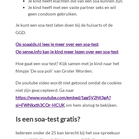
Je kind heeft klachten die van een soa kunnen zijn.
Je kind heeft met een vaste partner seks en wil
geen condoom gebruiken.
Je kunt een soa-test laten doen bij de huisarts of de
GGD.
Op soaaids.nl lees je meer over een soa-test
.
Op sense.info kan je kind meer lezen over een soa-test
.
Hoe gaat een soa-test? Kijk samen met je kind naar het
filmpje ‘De soa poli’ van Groter Worden:
De youtube video wordt niet getoond omdat de cookies
niet zijn geaccepteerd. Ga naar
https://www.youtube.com/embed/1gg5V2Nt3gA?
si=FWNkxth3CQr-HCUK
om hem alsnog te bekijken.
Is een soa-test gratis?
Iedereen onder de 25 kan terecht bij het soa-spreekuur