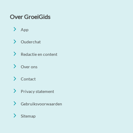
Over GroeiGids
App
Ouderchat
Redactie en content
Over ons
Contact
Privacy statement
Gebruiksvoorwaarden
Sitemap