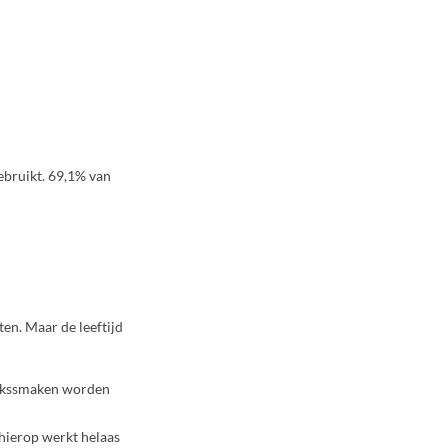
ebruikt. 69,1% van
en. Maar de leeftijd
bakssmaken worden
hierop werkt helaas