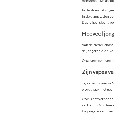
marshmallow, aardbe
In de vloeistof zit g
In de damp zitten oo
Dat is heel slecht vo
Hoeveel jon
Van de Nederlandse j
de jongeren die elke
Ongeveer evenveel j
Zijn vapes v
Ja, vapes mogen in N
wordt vaak niet gech
Ook is het verboden
verkocht. Ook deze 
En jongeren kunnen 