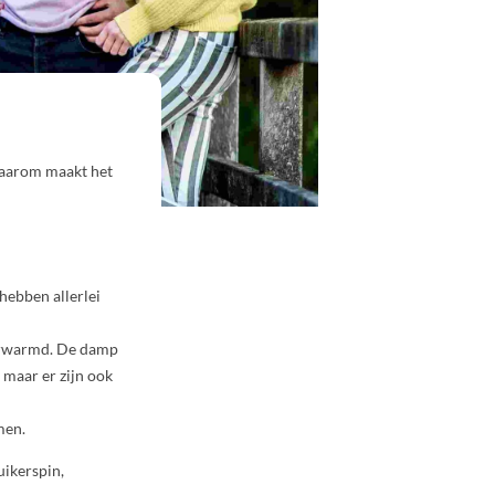
waarom maakt het
hebben allerlei
 verwarmd. De damp
, maar er zijn ook
men.
ikerspin,