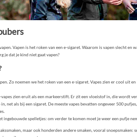
pubers
vapen. Vapen is het roken van een e-sigaret. Waarom is vapen slecht en 
g je dat je kind niet gaat vapen?
?
n. Zo noemen we het roken van een e-sigaret. Vapes zien er cool uit en 
pes zien eruit als een markeerstift. Er zit een vloeistof in, die wordt
 in, net als bij een sigaret. De meeste vapes bevatten ongeveer 500 pufjes
es.
met ingebouwde spelletjes: om verder te komen moet je weer een pufje ne
abakssmaken, maar ook honderden andere smaken, vooral snoepsmaken: su