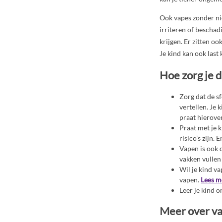
Ook vapes zonder nic
irriteren of beschad
krijgen. Er zitten o
Je kind kan ook last
Hoe zorg je d
Zorg dat de sf
vertellen. Je 
praat hierover
Praat met je k
risico’s zijn.
Vapen is ook 
vakken vullen
Wil je kind v
vapen.
Lees m
Leer je kind 
Meer over v