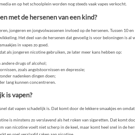
 media en op het schoolplein worden nog steeds vaak vapes verkocht.
en met de hersenen van een kind?
eren, jongeren en jongvolwassenen invloed op de hersenen. Tussen 10 en 2
ikkeling. Het deel van de hersenen dat gevoelig is voor beloningen is al 
maakjes in vapes zo goed.
 dat als jongeren nicotine gebruiken, ze later meer kans hebben op:
n andere drugs of alcohol;
rnissen, zoals angststoornissen en depressie;
 zonder nadenken dingen doen;
der lang kunnen concentreren.
jk is vapen?
snel dat vapen schadelijk is. Dat komt door de lekkere smaakjes en omdat 
ine is minstens zo verslavend als het roken van sigaretten. Dat komt doo
orm van nicotine voelt niet scherp in de keel, maar komt heel snel in de he
rkt en snel verslaafd raken aan nicotine.