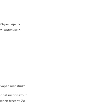
4 jaar zijn de
wel ontwikkeld.
vapen niet stinkt.
r het nicotinezout
rsenen terecht. Zo