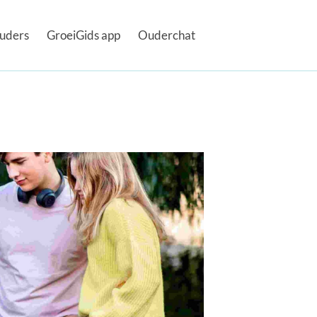
uders
GroeiGids app
Ouderchat