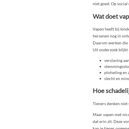
niet goed. Op social
Wat doet vap
Vapen heeft bij kind
hersenen nog in ontw
Daarom werken die s
Uit onderzoek blijkt
verslaving aa
stemmingsstoo
plotseling en
slecht en min
Hoe schadeli
Tieners denken niet 
Maar vapen met nicot
dat erin zit. Deze v
kan je tiener ongeme