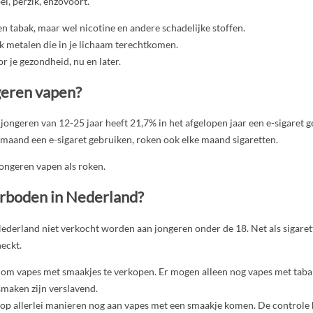
i, perzik, enzovoort.
een tabak, maar wel nicotine en andere schadelijke stoffen.
k metalen die in je lichaam terechtkomen.
or je gezondheid, nu en later.
geren vapen?
ongeren van 12-25 jaar heeft 21,7% in het afgelopen jaar een e-sigaret g
 maand een e-sigaret gebruiken, roken ook elke maand sigaretten.
ongeren vapen als roken.
erboden in Nederland?
ederland niet verkocht worden aan jongeren onder de 18. Net als sigarett
eckt.
 om vapes met smaakjes te verkopen. Er mogen alleen nog vapes met ta
smaken zijn verslavend.
op allerlei manieren nog aan vapes met een smaakje komen. De controle 