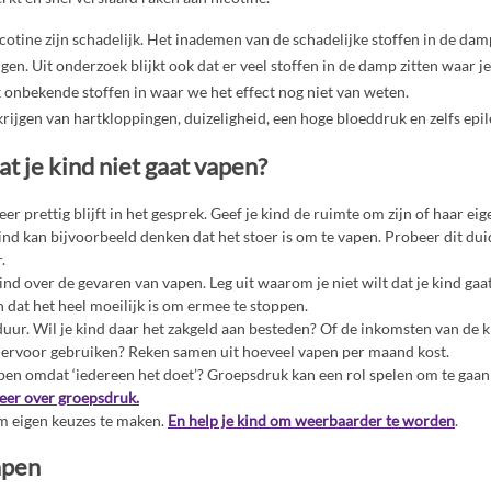
otine zijn schadelijk. Het inademen van de schadelijke stoffen in de da
igen. Uit onderzoek blijkt ook dat er veel stoffen in de damp zitten waar j
ok onbekende stoffen in waar we het effect nog niet van weten.
 krijgen van hartkloppingen, duizeligheid, een hoge bloeddruk en zelfs epi
at je kind niet gaat vapen?
eer prettig blijft in het gesprek. Geef je kind de ruimte om zijn of haar eig
kind kan bijvoorbeeld denken dat het stoer is om te vapen. Probeer dit duid
.
ind over de gevaren van vapen. Leg uit waarom je niet wilt dat je kind gaa
 En dat het heel moeilijk is om ermee te stoppen.
duur. Wil je kind daar het zakgeld aan besteden? Of de inkomsten van de k
 ervoor gebruiken? Reken samen uit hoeveel vapen per maand kost.
apen omdat ‘iedereen het doet’? Groepsdruk kan een rol spelen om te gaan
eer over groepsdruk.
om eigen keuzes te maken.
En help je kind om weerbaarder te worden
.
apen