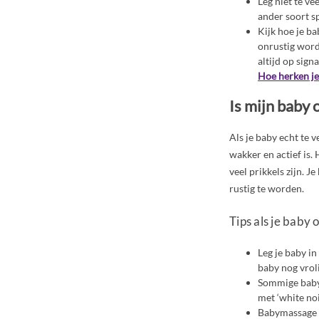
Leg niet te ve
ander soort s
Kijk hoe je ba
onrustig wordt
altijd op sign
Hoe herken je
Is mijn baby 
Als je baby echt te 
wakker en actief is. 
veel prikkels zijn. 
rustig te worden.
Tips als je baby 
Leg je baby in
baby nog vroli
Sommige baby’
met ‘white noi
Babymassage k