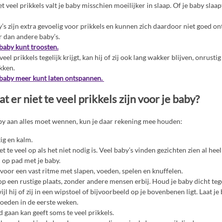
 veel prikkels valt je baby misschien moeilijker in slaap. Of je baby slaa
s zijn extra gevoelig voor prikkels en kunnen zich daardoor niet goed on
 dan andere baby’s.
 baby kunt troosten.
 veel prikkels tegelijk krijgt, kan hij of zij ook lang wakker blijven, onrust
kken.
e baby meer kunt laten ontspannen.
t er niet te veel prikkels zijn voor je baby?
aby aan alles moet wennen, kun je daar rekening mee houden:
ig en kalm.
et te veel op als het niet nodig is. Veel baby’s vinden gezichten zien al heel
l op pad met je baby.
 voor een vast ritme met slapen, voeden, spelen en knuffelen.
p een rustige plaats, zonder andere mensen erbij. Houd je baby dicht tege
ijl hij of zij in een wipstoel of bijvoorbeeld op je bovenbenen ligt. Laat j
oeden in de eerste weken.
d gaan kan geeft soms te veel prikkels.