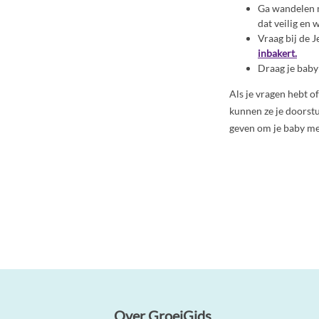
Ga wandelen me
dat veilig en 
Vraag bij de 
inbakert.
Draag je baby
Als je vragen hebt of
kunnen ze je doorst
geven om je baby me
Over GroeiGids