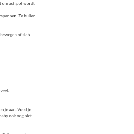
pt onrustig of wordt
tspannen. Ze huilen
ig bewegen of zich
 veel.
n je aan. Voed je
e baby ook nog niet