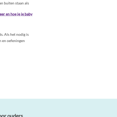
an buiten staan als
er en hoe je je baby
ts. Als het nodig is
n en oefeningen
oor ouders