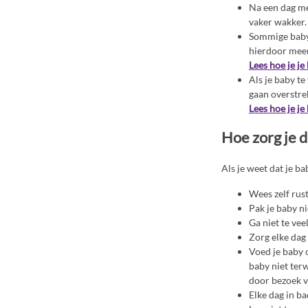
Na een dag met
vaker wakker.
Sommige baby’
hierdoor meer
Lees hoe je je
Als je baby te
gaan overstre
Lees hoe je j
Hoe zorg je da
Als je weet dat je b
Wees zelf rust
Pak je baby ni
Ga niet te vee
Zorg elke dag
Voed je baby o
baby niet terw
door bezoek v
Elke dag in ba