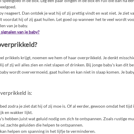
el speelgoed in de box. Leg een paar dingen in de box en ruil die dan na ee
peelgoed.
by reageert. Dan ontdek je wat hij of zij prettig vindt en wat niet. Je ziet v
 voordat hij of zij gaat huilen. Let goed op wanneer het te veel wordt vo
alen van je baby.
 signalen van je baby?
overprikkeld?
veel prikkels krijgt, noemen we hem of haar overprikkeld. Je denkt misschi
Hij of zij wil alles zien en niet slapen of drinken. Bij jonge baby’s kan dit b
Je baby wordt oververmoeid, gaat huilen en kan niet in slaap komen. Je bab
overprikkeld is:
 bed zodra je ziet dat hij of zij moe is. Of al eerder, gewoon omdat het tijd 
jk en wakker lijkt.
s hebben juist wat geluid nodig om zich te ontspannen. Zoals rustige muz
se’, zachte geluiden die helpen te ontspannen.
an helpen om spanning in het lijfje te verminderen.