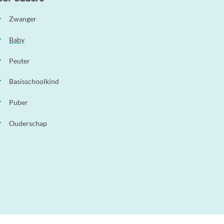
Zwanger
Baby
Peuter
Basisschoolkind
Puber
Ouderschap