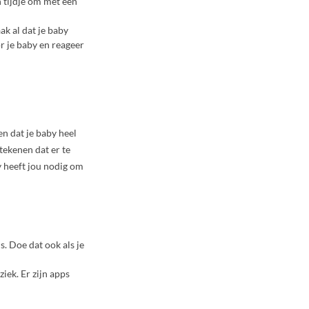
n tijdje om met een
aak al dat je baby
or je baby en reageer
en dat je baby heel
etekenen dat er te
y heeft jou nodig om
is. Doe dat ook als je
iek. Er zijn apps