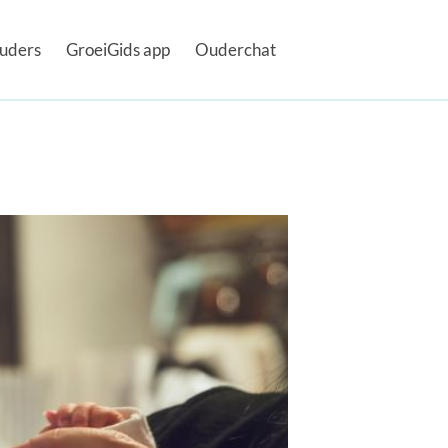
uders
GroeiGids app
Ouderchat