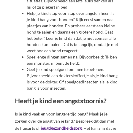
situaties. Bijvoorbeeld aan iets leuks denken als
hij of zij piekert in bed;
Help je kind stap voor stap over angsten heen. Is
je kind bang voor honden? Kijk eerst samen naar
plaatjes van honden. En probeer eerst een kleine
hond te aaien en daarna een grotere hond. Gaat
het beter? Leer je kind dan dat je niet zomaar alle
honden kunt aaien. Dat is belangrijk, omdat je niet
weet hoe een hond reageert;
Speel enge dingen samen na. Bijvoorbeeld: ‘Ik ben
een monster, jij bent de held.’;
Geef je kind speelgoed om mee te oefenen.
Bijvoorbeeld een dokterskoffertje als je kind bang
is voor de dokter. Of speelgoedinsecten als je kind
bang is voor insecten.
Heeft je kind een angststoornis?
Is je kind vaak en voor langere tijd bang? Maak je je
zorgen over de angst van je kind? Bespreek dit dan met
de huisarts of
jeugdgezondheidszorg
. Het kan zijn dat je