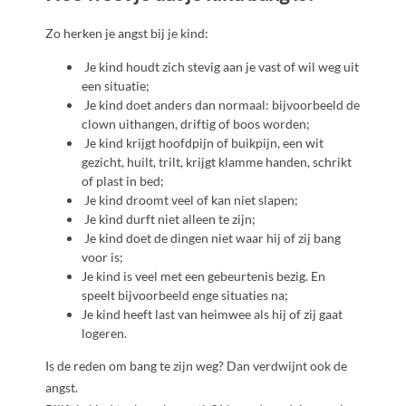
Zo herken je angst bij je kind:
Je kind houdt zich stevig aan je vast of wil weg uit
een situatie;
Je kind doet anders dan normaal: bijvoorbeeld de
clown uithangen, driftig of boos worden;
Je kind krijgt hoofdpijn of buikpijn, een wit
gezicht, huilt, trilt, krijgt klamme handen, schrikt
of plast in bed;
Je kind droomt veel of kan niet slapen;
Je kind durft niet alleen te zijn;
Je kind doet de dingen niet waar hij of zij bang
voor is;
Je kind is veel met een gebeurtenis bezig. En
speelt bijvoorbeeld enge situaties na;
Je kind heeft last van heimwee als hij of zij gaat
logeren.
Is de reden om bang te zijn weg? Dan verdwijnt ook de
angst.