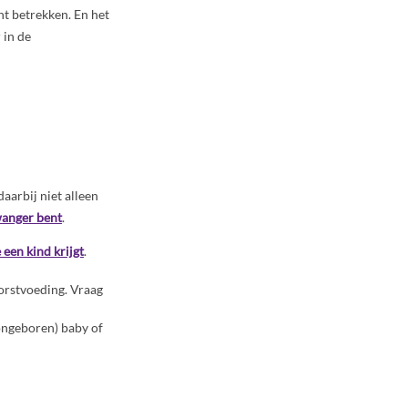
unt betrekken. En het
 in de
daarbij niet alleen
wanger bent
.
 een kind krijgt
.
orstvoeding. Vraag
ongeboren) baby of