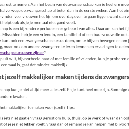
g rust te nemen. Aan het begin van de zwangerschap kun je heel erg moe 
halverwege de zwangerschap al beter dan in de eerste weken. Aan het ei
vinden veel vrouwen het fijn om overdag even te gaan liggen, want dan w
 helpt ook als je je mentaal niet goed voelt.
hap is een bijzondere periode en er gebeurt van alles. Daarom kan het fi
n. Misschien heb je een vriendin, een familielid of een buurvrouw die ook
Je kunt ook een zwangerschapscursus doen, om te blijven bewegen en om j
ng, maar ook om andere zwangeren te leren kennen en ervaringen te delen
rschapscursussen zijn er
?
op uit wilt, bijvoorbeeld naar of met familie of vrienden, kun je proberen 
 eenmaal is, gaat dat minder makkelijk.
et jezelf makkelijker maken tijdens de zwanger
chap kun je niet altijd meer alles zelf. En je kunt heel moe zijn. Sommig
 andere kwalen.
et makkelijker te maken voor jezelf? Tips:
ls iets niet gaat en vraag gerust om hulp, thuis, op je werk of waar dan oo
nt of je je niet lekker voelt, vraag dan of iemand je kan helpen met bijv