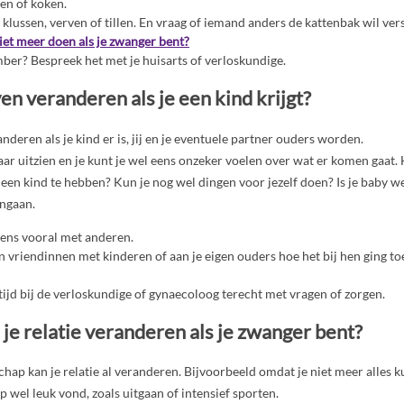
gen of koken.
 klussen, verven of tillen. En vraag of iemand anders de kattenbak wil ve
iet meer doen als je zwanger bent?
mber? Bespreek het met je huisarts of verloskundige.
ven veranderen als je een kind krijgt?
randeren als je kind er is, jij en je eventuele partner ouders worden.
naar uitzien en je kunt je wel eens onzeker voelen over wat er komen gaat.
een kind te hebben? Kun je nog wel dingen voor jezelf doen? Is je baby w
engaan.
lens vooral met anderen.
n vriendinnen met kinderen of aan je eigen ouders hoe het bij hen ging to
tijd bij de verloskundige of gynaecoloog terecht met vragen of zorgen.
 je relatie veranderen als je zwanger bent?
hap kan je relatie al veranderen. Bijvoorbeeld omdat je niet meer alles ku
 wel leuk vond, zoals uitgaan of intensief sporten.