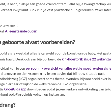
ebt, is het fijn als je een goede vriend of familielid bij je zwangerschap k
je verhaal kwijt kunt. Ook kun je vast praktische hulp gebruiken, zeker later
lp te vragen!
ikel
Alleenstaande ouder.
e geboorte alvast voorbereiden?
hoofd als je weet dat alles is geregeld voor de komst van de baby. Het gaat 
 huis haalt. Denk ook aan bijvoorbeeld de
kinkhoestprik als je 22 weken z
eid.nl kun je een
persoonlijk overzicht van alles wat je moet regelen als je
te geven op tien vragen krijg je een advies dat bij jouw situatie past.
dheidszorg (JGZ) organiseert soms thema-avonden, bijvoorbeeld over b
ige hiernaar of kijk op de website van de JGZ-organisatie.
tis
GroeiGids app
downloaden zodat je geen enkele ontwikkeling van je (
Je kunt ook @groeigids volgen op Instagram.
ldrang?