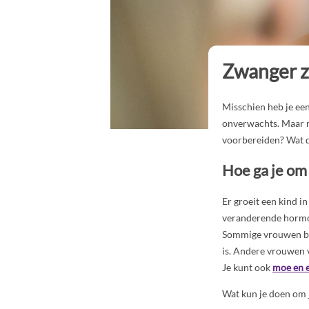
Zwanger z
Misschien heb je een
onverwachts. Maar n
voorbereiden? Wat do
Hoe ga je om
Er groeit een kind i
veranderende horm
Sommige vrouwen bel
is. Andere vrouwen v
Je kunt ook
moe en 
Wat kun je doen om j