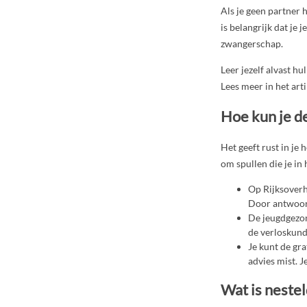
Als je geen partner h
is belangrijk dat je 
zwangerschap.
Leer jezelf alvast hu
Lees meer in het art
Hoe kun je d
Het geeft rust in je 
om spullen die je in
Op Rijksoverh
Door antwoord 
De jeugdgezon
de verloskund
Je kunt de gra
advies mist. 
Wat is neste