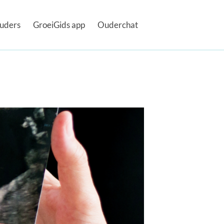
uders
GroeiGids app
Ouderchat