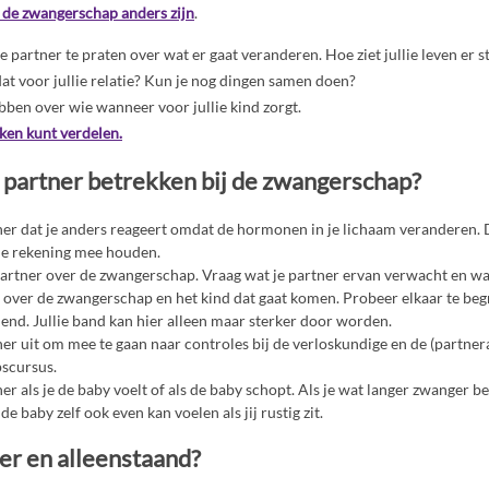
s de zwangerschap anders zijn
.
 partner te praten over wat er gaat veranderen. Hoe ziet jullie leven er st
dat voor jullie relatie? Kun je nog dingen samen doen?
ebben over wie wanneer voor jullie kind zorgt.
ken kunt verdelen.
e partner betrekken bij de zwangerschap?
ner dat je anders reageert omdat de hormonen in je lichaam veranderen. Da
je rekening mee houden.
partner over de zwangerschap. Vraag wat je partner ervan verwacht en wat
 over de zwangerschap en het kind dat gaat komen. Probeer elkaar te begri
llend. Jullie band kan hier alleen maar sterker door worden.
ner uit om mee te gaan naar controles bij de verloskundige en de (partne
scursus.
ner als je de baby voelt of als de baby schopt. Als je wat langer zwanger be
de baby zelf ook even kan voelen als jij rustig zit.
er en alleenstaand?