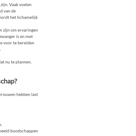
zijn. Vaak voelen
nd van de
ordt het lichamelijk
jn zijn om ervaringen
 zwanger is en met
e voor te bereiden
.
dat nu te plannen.
schap?
e vrouwen hebben last
k.
oorbeeld boodschappen