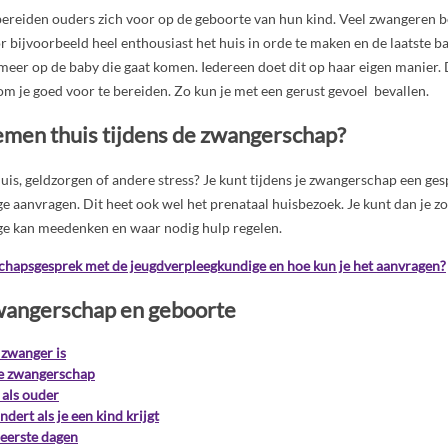
bereiden ouders zich voor op de geboorte van hun kind. Veel zwangeren b
oor bijvoorbeeld heel enthousiast het huis in orde te maken en de laatste b
s meer op de baby die gaat komen. Iedereen doet dit op haar eigen manier. 
om je goed voor te bereiden. Zo kun je met een gerust gevoel bevallen.
emen thuis tijdens de zwangerschap?
is, geldzorgen of andere stress? Je kunt tijdens je zwangerschap een ge
 aanvragen. Dit heet ook wel het prenataal huisbezoek. Je kunt dan je zo
e kan meedenken en waar nodig hulp regelen.
chapsgesprek met de jeugdverpleegkundige en hoe kun je het aanvragen?
wangerschap en geboorte
 zwanger is
de zwangerschap
 als ouder
ndert als je een kind krijgt
eerste dagen