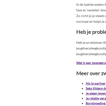
In de laatste weken 
fase te ‘nestelen’ d
Zo richt je je steed
normaal en helpt je 
Heb je probl
Heb je problemen thu
jeugdverpleegkundige
jeugdverpleegkundig
Wat is een zwangers
Meer over z
Als je partner
Seks tijdens 
Je eigen leven
Je relatie vera
Borstvoeding 