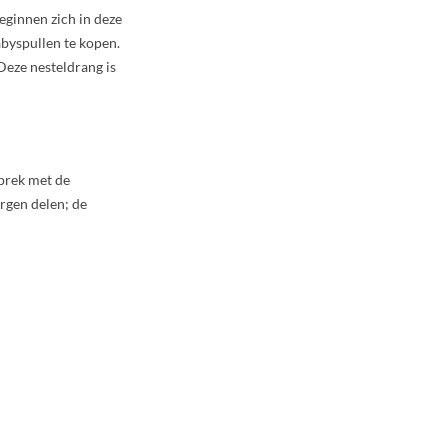
eginnen zich in deze
abyspullen te kopen.
Deze nesteldrang is
sprek met de
rgen delen; de