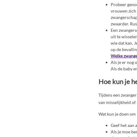
Probeer genoe
vrouwen zich 
zwangerschap 
zwaarder. Rust
Een zwangersc
uit te wissele
wie dat kan. 
op de bevalli
Welke zwange
Als je er nog 
Als de baby er
Hoe kun je h
Tijdens een zwangers
van misselijkheid of
Wat kun je doen om h
Geef het aan a
Als je moe be