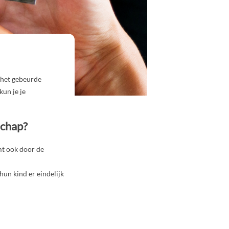
 het gebeurde
un je je
schap?
omt ook door de
un kind er eindelijk