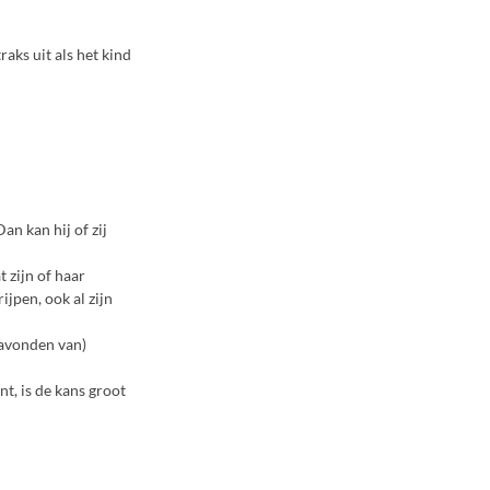
raks uit als het kind
n kan hij of zij
 zijn of haar
jpen, ook al zijn
ravonden van)
nt, is de kans groot