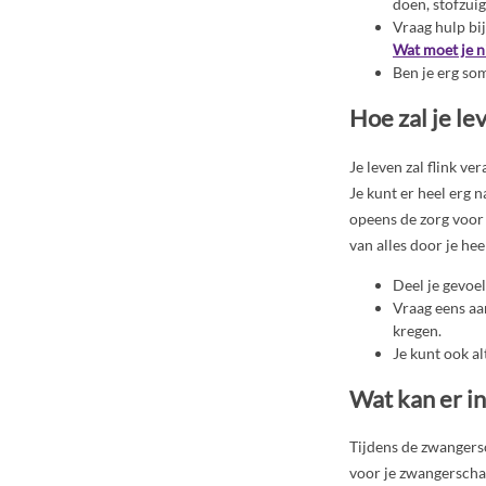
doen, stofzui
Vraag hulp bij
Wat moet je n
Ben je erg so
Hoe zal je le
Je leven zal flink ve
Je kunt er heel erg 
opeens de zorg voor 
van alles door je he
Deel je gevoe
Vraag eens aa
kregen.
Je kunt ook al
Wat kan er in
Tijdens de zwangersc
voor je zwangerschap